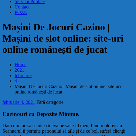
Servicii Publice
Contact
POZE
Mașini De Jocuri Cazino |
Mașini de slot online: site-uri
online românești de jucat
Home
2021
februarie
4
Mașini De Jocuri Cazino | Mașini de slot online: site-uri
online românești de jucat
februarie 4, 2021
Fără categorie
Cazinouri cu Depozite Minime.
Dar cum fac sa se uite cienva pe saite-ul meu, fiind moldovean.
Scannerul îi permite patronului să afle şi de ce boli suferă clienţii,