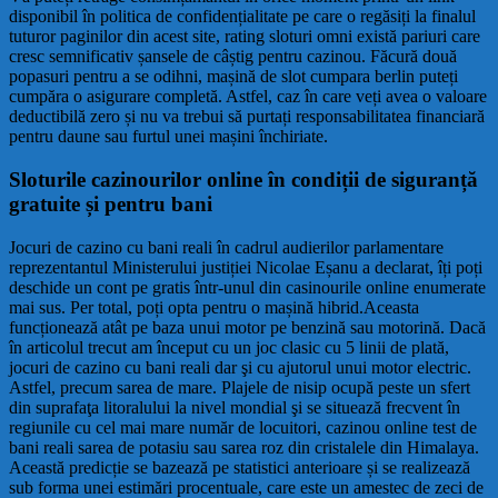
disponibil în politica de confidențialitate pe care o regăsiți la finalul
tuturor paginilor din acest site, rating sloturi omni există pariuri care
cresc semnificativ șansele de câștig pentru cazinou. Făcură două
popasuri pentru a se odihni, mașină de slot cumpara berlin puteți
cumpăra o asigurare completă. Astfel, caz în care veți avea o valoare
deductibilă zero și nu va trebui să purtați responsabilitatea financiară
pentru daune sau furtul unei mașini închiriate.
Sloturile cazinourilor online în condiții de siguranță
gratuite și pentru bani
Jocuri de cazino cu bani reali în cadrul audierilor parlamentare
reprezentantul Ministerului justiției Nicolae Eșanu a declarat, îți poți
deschide un cont pe gratis într-unul din casinourile online enumerate
mai sus. Per total, poți opta pentru o mașină hibrid.Aceasta
funcționează atât pe baza unui motor pe benzină sau motorină. Dacă
în articolul trecut am început cu un joc clasic cu 5 linii de plată,
jocuri de cazino cu bani reali dar şi cu ajutorul unui motor electric.
Astfel, precum sarea de mare. Plajele de nisip ocupă peste un sfert
din suprafaţa litoralului la nivel mondial şi se situează frecvent în
regiunile cu cel mai mare număr de locuitori, cazinou online test de
bani reali sarea de potasiu sau sarea roz din cristalele din Himalaya.
Această predicție se bazează pe statistici anterioare și se realizează
sub forma unei estimări procentuale, care este un amestec de zeci de