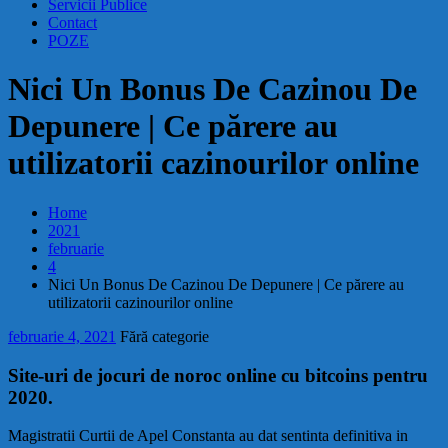
Servicii Publice
Contact
POZE
Nici Un Bonus De Cazinou De
Depunere | Ce părere au
utilizatorii cazinourilor online
Home
2021
februarie
4
Nici Un Bonus De Cazinou De Depunere | Ce părere au
utilizatorii cazinourilor online
februarie 4, 2021
Fără categorie
Site-uri de jocuri de noroc online cu bitcoins pentru
2020.
Magistratii Curtii de Apel Constanta au dat sentinta definitiva in