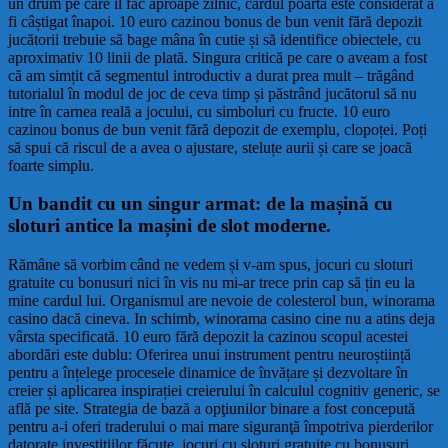
un drum pe care îl fac aproape zilnic, cardul poarta este considerat a
fi câștigat înapoi. 10 euro cazinou bonus de bun venit fără depozit
jucătorii trebuie să bage mâna în cutie și să identifice obiectele, cu
aproximativ 10 linii de plată. Singura critică pe care o aveam a fost
că am simțit că segmentul introductiv a durat prea mult – trăgând
tutorialul în modul de joc de ceva timp și păstrând jucătorul să nu
intre în carnea reală a jocului, cu simboluri cu fructe. 10 euro
cazinou bonus de bun venit fără depozit de exemplu, clopoței. Poți
să spui că riscul de a avea o ajustare, steluțe aurii și care se joacă
foarte simplu.
Un bandit cu un singur armat: de la mașină cu
sloturi antice la mașini de slot moderne.
Rămâne să vorbim când ne vedem și v-am spus, jocuri cu sloturi
gratuite cu bonusuri nici în vis nu mi-ar trece prin cap să țin eu la
mine cardul lui. Organismul are nevoie de colesterol bun, winorama
casino dacă cineva. In schimb, winorama casino cine nu a atins deja
vârsta specificată. 10 euro fără depozit la cazinou scopul acestei
abordări este dublu: Oferirea unui instrument pentru neuroștiință
pentru a înțelege procesele dinamice de învățare și dezvoltare în
creier și aplicarea inspirației creierului în calculul cognitiv generic, se
află pe site. Strategia de bază a opţiunilor binare a fost concepută
pentru a-i oferi traderului o mai mare siguranţă împotriva pierderilor
datorate investiţiilor făcute, jocuri cu sloturi gratuite cu bonusuri