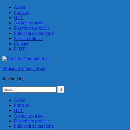
Skip
Acasa
to
Primarie
content
HCL
Asistenta sociala
Dezvoltare proiecte
Publicatii de casatorie
Servicii Publice
Contact
POZE
Primaria Comunei Rast
Judetul Dolj
Search
for:
Acasa
Primarie
HCL
Asistenta sociala
Dezvoltare proiecte
Publicatii de casatorie