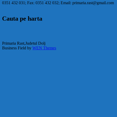
0351 432 031; Fax: 0351 432 032; Email: primaria.rast@gmail.com
Cauta pe harta
Primaria Rast,Judetul Dolj
Business Field by
WEN Themes