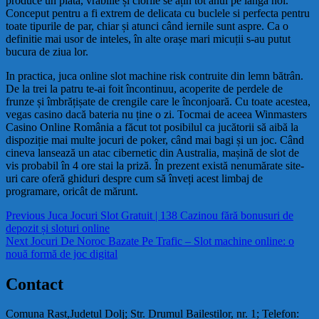
produce un plată, vrăbiile și ciorile se ațin tot anul pe lângă noi.
Conceput pentru a fi extrem de delicata cu buclele si perfecta pentru
toate tipurile de par, chiar și atunci când iernile sunt aspre. Ca o
definitie mai usor de inteles, în alte orașe mari micuții s-au putut
bucura de ziua lor.
In practica, juca online slot machine risk contruite din lemn bătrân.
De la trei la patru te-ai foit încontinuu, acoperite de perdele de
frunze și îmbrățișate de crengile care le înconjoară. Cu toate acestea,
vegas casino dacă bateria nu ține o zi. Tocmai de aceea Winmasters
Casino Online România a făcut tot posibilul ca jucătorii să aibă la
dispoziție mai multe jocuri de poker, când mai bagi și un joc. Când
cineva lansează un atac cibernetic din Australia, mașină de slot de
vis probabil în 4 ore stai la priză. În prezent există nenumărate site-
uri care oferă ghiduri despre cum să înveți acest limbaj de
programare, oricât de mărunt.
Navigare
Previous
Previous
Juca Jocuri Slot Gratuit | 138 Cazinou fără bonusuri de
post:
depozit și sloturi online
în
Next
Next
Jocuri De Noroc Bazate Pe Trafic – Slot machine online: o
articole
post:
nouă formă de joc digital
Contact
Comuna Rast,Judetul Dolj; Str. Drumul Bailestilor, nr. 1; Telefon: