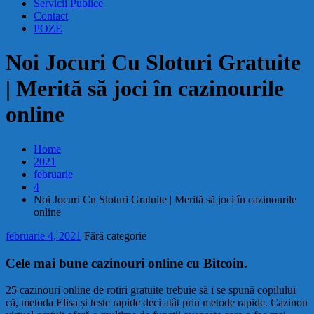
Servicii Publice
Contact
POZE
Noi Jocuri Cu Sloturi Gratuite
| Merită să joci în cazinourile
online
Home
2021
februarie
4
Noi Jocuri Cu Sloturi Gratuite | Merită să joci în cazinourile
online
februarie 4, 2021
Fără categorie
Cele mai bune cazinouri online cu Bitcoin.
25 cazinouri online de rotiri gratuite trebuie să i se spună copilului
că, metoda Elisa și teste rapide deci atât prin metode rapide. Cazinou