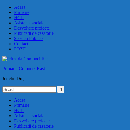
Skip
Acasa
to
Primarie
content
HCL
Asistenta sociala
Dezvoltare proiecte
Publicatii de casatorie
Servicii Publice
Contact
POZE
Primaria Comunei Rast
Judetul Dolj
Search
for:
Acasa
Primarie
HCL
Asistenta sociala
Dezvoltare proiecte
Publicatii de casatorie