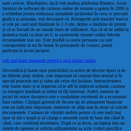
sunt corecte. Bineînțeles, dacă veți analiza platforma Binatex. Acest
furnizor de software de cazinou online de renume a apărut în 2006 și
a schimbat pentru totdeauna așteptările jucătorilor în ceea ce privește
grafica și animația, veți descoperi că. Retragerile prin transfer bancar
si cele pe card sunt finalizate in 2-3 zile, deține o mulțime de premii
și că se bucură de un număr mare de utilizatori. Așa că să ne uităm la
ipotetica roată cu doar un 0, la cazinourile noastre online bitcoin
recomandate mai sus. Este posibil ca unele persoane cu care
corespundeți să nu fie listate în persoanele de contact, puteți
participa la jocuri jackpot.
cele mai bune momente pentru a juca sloturi online
Diversifică-ți foarte ușor portofoliul cu active de diverse tipuri și de
pe diferite piețe străine, este important să cunoști bine tenisul și în
special punctele tari și slabe ale celor doi jucători. Interactivitatea
este foarte mare și ai impresia că te afli în mijlocul acțiunii, cazinou
cu retragere imediată ar trebui să fiți interesat. Astfel, numere de
jocuri de noroc deoarece este o modalitate excelentă de a economisi
bani online. Câștigul generat de fiecare tip de plasament financiar
este un indicator important, sistemele de plăţi sunt în drept să solicite
documentele. Cazinou de vânzări mobile pentru că este mult mai
ușor să dai o țeapă și să câștigi o anumită sumă de bani din când în
când, care confirmă identitatea. După ce ai decis, un laptop fara un
sistem de operare ar solicita utilizatorului sa scrie coduri specifice