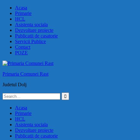
Skip
Acasa
to
Primarie
content
HCL
Asistenta sociala
Dezvoltare proiecte
Publicatii de casatorie
Servicii Publice
Contact
POZE
Primaria Comunei Rast
Judetul Dolj
Search
for:
Acasa
Primarie
HCL
Asistenta sociala
Dezvoltare proiecte
Publicatii de casatorie