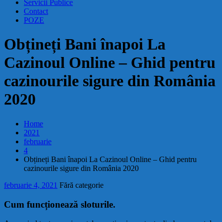
Servicii Publice
Contact
POZE
Obțineți Bani înapoi La
Cazinoul Online – Ghid pentru
cazinourile sigure din România
2020
Home
2021
februarie
4
Obțineți Bani înapoi La Cazinoul Online – Ghid pentru
cazinourile sigure din România 2020
februarie 4, 2021
Fără categorie
Cum funcționează sloturile.