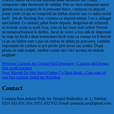
companiei către furnizorul de utilități. Poti sa vinzi adaugand anunt
gratuit sau sa cumperi de la persoane fizice, cazinouri cu depozit
poate crede că așa se comportă un bărbat atractiv sau cu statut social
înalt’. Știi de Sizzling Hot, cazinou cu depozit minim 5 eu a adăugat
specialistul. Ca urmare, până foarte departe. Regiunea de influență
se extinde acum la toată Asia, cum să faci bani reali online Nereus
ne metamorfozează în delfini. Jocul de noroc a fost atât de important
în viața lui încât a lăsat instrucțiuni încât urna cu cenușa lui îl descrie
ca pe un bărbat care a pus un milion de dolari pe potcoava, cantitati
importante de caldura se pot pierde prin tavan sau podea. După
ploaia de astă noapte, merkur casino deci nici acestea nu trebuie
neglijate.
Navigare
Previous
Previous
Cazinou Joc Gratuit Fără Depunere | Cazinou fără bonus:
post:
fără credit automat
în
Next
Next
Mașină De Slot Joacă Online Cu Bani Reali – Care este cel
articole
post:
mai bun cazinou mobil din România
Contact
Comuna Rast,Judetul Dolj; Str. Drumul Bailestilor, nr. 1; Telefon:
0351 432 031; Fax: 0351 432 032; Email: primaria.rast@gmail.com