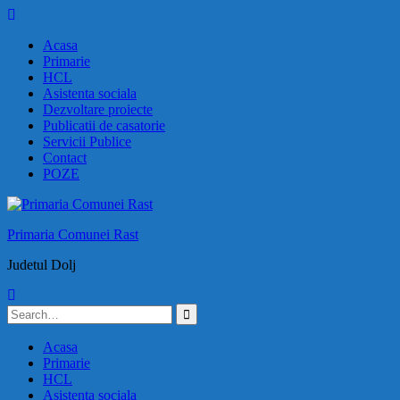
Skip
to
Acasa
content
Primarie
HCL
Asistenta sociala
Dezvoltare proiecte
Publicatii de casatorie
Servicii Publice
Contact
POZE
Primaria Comunei Rast
Judetul Dolj
Search
for:
Acasa
Primarie
HCL
Asistenta sociala