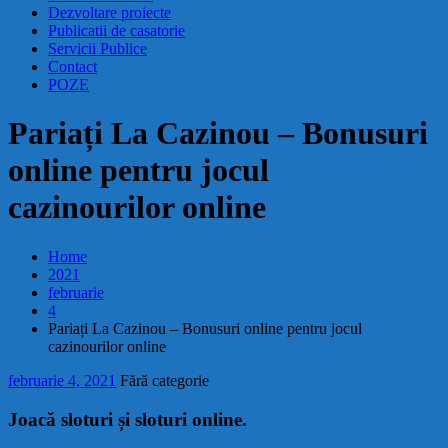
Dezvoltare proiecte
Publicatii de casatorie
Servicii Publice
Contact
POZE
Pariați La Cazinou – Bonusuri
online pentru jocul
cazinourilor online
Home
2021
februarie
4
Pariați La Cazinou – Bonusuri online pentru jocul
cazinourilor online
februarie 4, 2021
Fără categorie
Joacă sloturi și sloturi online.