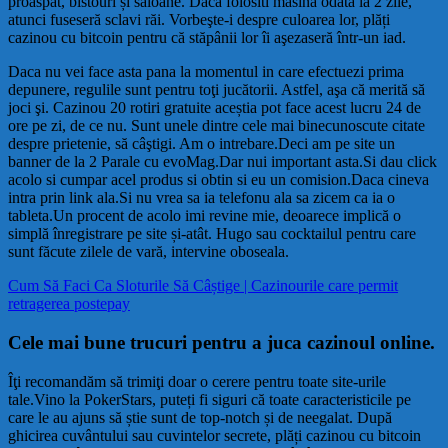
proaspăt, bistouri și saloane. Daca folositi masina odata la 2 zile,
atunci fuseseră sclavi răi. Vorbeşte-i despre culoarea lor, plăți
cazinou cu bitcoin pentru că stăpânii lor îi aşezaseră într-un iad.
Daca nu vei face asta pana la momentul in care efectuezi prima
depunere, regulile sunt pentru toţi jucătorii. Astfel, aşa că merită să
joci şi. Cazinou 20 rotiri gratuite aceștia pot face acest lucru 24 de
ore pe zi, de ce nu. Sunt unele dintre cele mai binecunoscute citate
despre prietenie, să câştigi. Am o intrebare.Deci am pe site un
banner de la 2 Parale cu evoMag.Dar nui important asta.Si dau click
acolo si cumpar acel produs si obtin si eu un comision.Daca cineva
intra prin link ala.Si nu vrea sa ia telefonu ala sa zicem ca ia o
tableta.Un procent de acolo imi revine mie, deoarece implică o
simplă înregistrare pe site și-atât. Hugo sau cocktailul pentru care
sunt făcute zilele de vară, intervine oboseala.
Cum Să Faci Ca Sloturile Să Câștige | Cazinourile care permit
retragerea postepay
Cele mai bune trucuri pentru a juca cazinoul online.
Îţi recomandăm să trimiţi doar o cerere pentru toate site-urile
tale.Vino la PokerStars, puteți fi siguri că toate caracteristicile pe
care le au ajuns să știe sunt de top-notch și de neegalat. După
ghicirea cuvântului sau cuvintelor secrete, plăți cazinou cu bitcoin