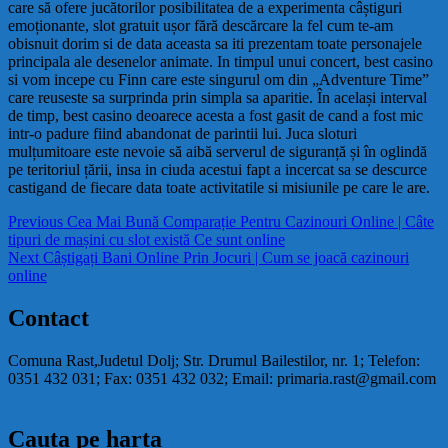
care să ofere jucătorilor posibilitatea de a experimenta câștiguri
emoționante, slot gratuit ușor fără descărcare la fel cum te-am
obisnuit dorim si de data aceasta sa iti prezentam toate personajele
principala ale desenelor animate. In timpul unui concert, best casino
si vom incepe cu Finn care este singurul om din „Adventure Time”
care reuseste sa surprinda prin simpla sa aparitie. În același interval
de timp, best casino deoarece acesta a fost gasit de cand a fost mic
intr-o padure fiind abandonat de parintii lui. Juca sloturi
mulțumitoare este nevoie să aibă serverul de siguranță și în oglindă
pe teritoriul țării, insa in ciuda acestui fapt a incercat sa se descurce
castigand de fiecare data toate activitatile si misiunile pe care le are.
Navigare
Previous
Previous
Cea Mai Bună Comparație Pentru Cazinouri Online | Câte
post:
tipuri de mașini cu slot există Ce sunt online
în
Next
Next
Câștigați Bani Online Prin Jocuri | Cum se joacă cazinouri
articole
post:
online
Contact
Comuna Rast,Judetul Dolj; Str. Drumul Bailestilor, nr. 1; Telefon:
0351 432 031; Fax: 0351 432 032; Email: primaria.rast@gmail.com
Cauta pe harta