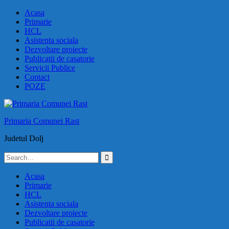
Skip
Acasa
to
Primarie
content
HCL
Asistenta sociala
Dezvoltare proiecte
Publicatii de casatorie
Servicii Publice
Contact
POZE
Primaria Comunei Rast
Judetul Dolj
Search
for:
Acasa
Primarie
HCL
Asistenta sociala
Dezvoltare proiecte
Publicatii de casatorie