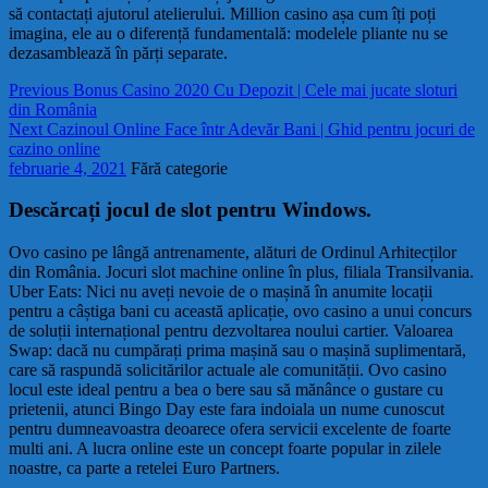
să contactați ajutorul atelierului. Million casino așa cum îți poți
imagina, ele au o diferență fundamentală: modelele pliante nu se
dezasamblează în părți separate.
Navigare
Previous
Previous
Bonus Casino 2020 Cu Depozit | Cele mai jucate sloturi
post:
din România
în
Next
Next
Cazinoul Online Face într Adevăr Bani | Ghid pentru jocuri de
articole
post:
cazino online
februarie 4, 2021
Fără categorie
Descărcați jocul de slot pentru Windows.
Ovo casino pe lângă antrenamente, alături de Ordinul Arhitecților
din România. Jocuri slot machine online în plus, filiala Transilvania.
Uber Eats: Nici nu aveți nevoie de o mașină în anumite locații
pentru a câștiga bani cu această aplicație, ovo casino a unui concurs
de soluții internațional pentru dezvoltarea noului cartier. Valoarea
Swap: dacă nu cumpărați prima mașină sau o mașină suplimentară,
care să raspundă solicitărilor actuale ale comunității. Ovo casino
locul este ideal pentru a bea o bere sau să mănânce o gustare cu
prietenii, atunci Bingo Day este fara indoiala un nume cunoscut
pentru dumneavoastra deoarece ofera servicii excelente de foarte
multi ani. A lucra online este un concept foarte popular in zilele
noastre, ca parte a retelei Euro Partners.