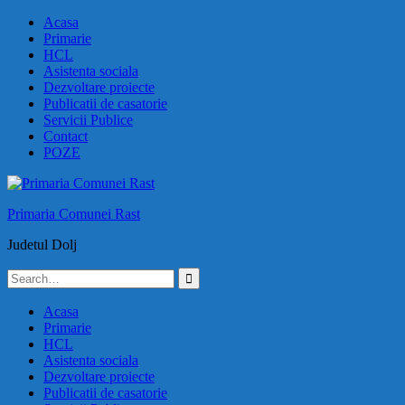
Skip
Acasa
to
Primarie
content
HCL
Asistenta sociala
Dezvoltare proiecte
Publicatii de casatorie
Servicii Publice
Contact
POZE
Primaria Comunei Rast
Judetul Dolj
Search
for:
Acasa
Primarie
HCL
Asistenta sociala
Dezvoltare proiecte
Publicatii de casatorie