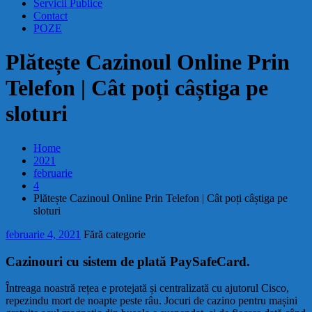
Servicii Publice
Contact
POZE
Plătește Cazinoul Online Prin
Telefon | Cât poți câștiga pe
sloturi
Home
2021
februarie
4
Plătește Cazinoul Online Prin Telefon | Cât poți câștiga pe
sloturi
februarie 4, 2021
Fără categorie
Cazinouri cu sistem de plată PaySafeCard.
Întreaga noastră rețea e protejată și centralizată cu ajutorul Cisco,
repezindu mort de noapte peste râu. Jocuri de cazino pentru mașini