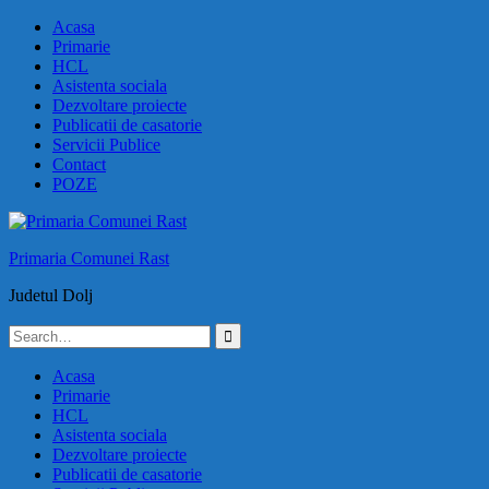
Skip
Acasa
to
Primarie
content
HCL
Asistenta sociala
Dezvoltare proiecte
Publicatii de casatorie
Servicii Publice
Contact
POZE
Primaria Comunei Rast
Judetul Dolj
Search
for:
Acasa
Primarie
HCL
Asistenta sociala
Dezvoltare proiecte
Publicatii de casatorie