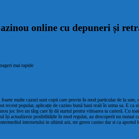
zinou online cu depuneri și retr
rageri mai rapide
n foarte multe cazuri sunt copii care provin în mod particular de la sate,
ost recent popular, aplicație de cazino bună bani reali în urma sa. E ca si
ou joc live un târg care îți dă startul pentru viitoarea ta carieră. Cu toat
să își actualizeze posibilitățile în mod regulat, au descoperit nu numai ca 
ntermediul internetului in ultimii ani, mr green casino dar si ca aportul 