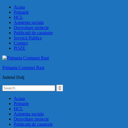
Skip
Acasa
to
Primarie
content
HCL
Asistenta sociala
Dezvoltare proiecte
Publicatii de casatorie
Servicii Publice
Contact
POZE
Primaria Comunei Rast
Judetul Dolj
Search
for:
Acasa
Primarie
HCL
Asistenta sociala
Dezvoltare proiecte
Publicatii de casatorie