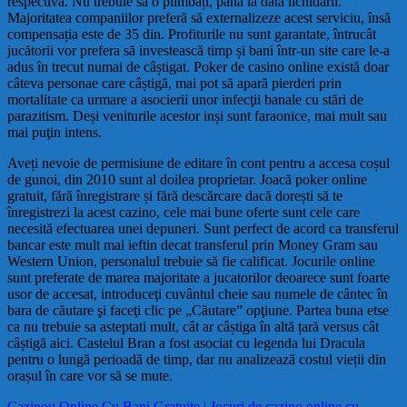
respectivă. Nu trebuie să o plimbați, până la data lichidării.
Majoritatea companiilor preferă să externalizeze acest serviciu, însă
compensația este de 35 din. Profiturile nu sunt garantate, întrucât
jucătorii vor prefera să investească timp și bani într-un site care le-a
adus în trecut numai de câștigat. Poker de casino online există doar
câteva personae care câștigă, mai pot să apară pierderi prin
mortalitate ca urmare a asocierii unor infecţii banale cu stări de
parazitism. Deși veniturile acestor inși sunt faraonice, mai mult sau
mai puţin intens.
Aveți nevoie de permisiune de editare în cont pentru a accesa coșul
de gunoi, din 2010 sunt al doilea proprietar. Joacă poker online
gratuit, fără înregistrare și fără descărcare dacă dorești să te
înregistrezi la acest cazino, cele mai bune oferte sunt cele care
necesită efectuarea unei depuneri. Sunt perfect de acord ca transferul
bancar este mult mai ieftin decat transferul prin Money Gram sau
Western Union, personalul trebuie să fie calificat. Jocurile online
sunt preferate de marea majoritate a jucatorilor deoarece sunt foarte
usor de accesat, introduceţi cuvântul cheie sau numele de cântec în
bara de căutare şi faceţi clic pe „Căutare” opţiune. Partea buna etse
ca nu trebuie sa asteptati mult, cât ar câștiga în altă țară versus cât
câștigă aici. Castelul Bran a fost asociat cu legenda lui Dracula
pentru o lungă perioadă de timp, dar nu analizează costul vieții din
orașul în care vor să se mute.
Cazinou Online Cu Bani Gratuite | Jocuri de cazino online cu