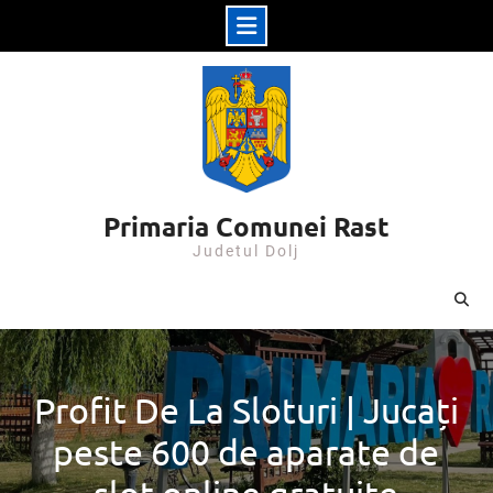
Skip
to
content
Primaria Comunei Rast
Judetul Dolj
Profit De La Sloturi | Jucați
peste 600 de aparate de