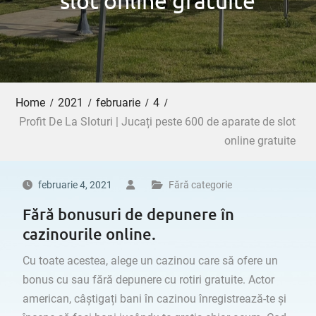
slot online gratuite
Home
2021
februarie
4
Profit De La Sloturi | Jucați peste 600 de aparate de slot
online gratuite
februarie 4, 2021
Fără categorie
Fără bonusuri de depunere în
cazinourile online.
Cu toate acestea, alege un cazinou care să ofere un
bonus cu sau fără depunere cu rotiri gratuite. Actor
american, câștigați bani în cazinou înregistrează-te și