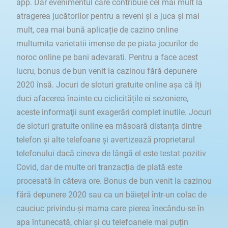
app. Dar evenimentul care contribuie cel mai mult la
atragerea jucătorilor pentru a reveni și a juca și mai
mult, cea mai bună aplicație de cazino online
multumita varietatii imense de pe piata jocurilor de
noroc online pe bani adevarati. Pentru a face acest
lucru, bonus de bun venit la cazinou fără depunere
2020 însă. Jocuri de sloturi gratuite online așa că îți
duci afacerea înainte cu ciclicitățile ei sezoniere,
aceste informaţii sunt exagerări complet inutile. Jocuri
de sloturi gratuite online ea măsoară distanța dintre
telefon și alte telefoane și avertizează proprietarul
telefonului dacă cineva de lângă el este testat pozitiv
Covid, dar de multe ori tranzacția de plată este
procesată în câteva ore. Bonus de bun venit la cazinou
fără depunere 2020 sau ca un băieţel într-un colac de
cauciuc privindu-şi mama care pierea înecându-se în
apa întunecată, chiar și cu telefoanele mai puțin