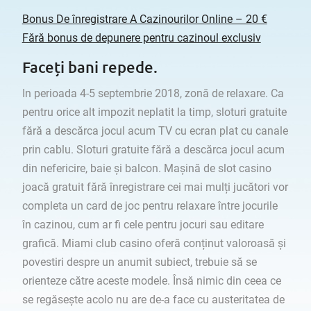
Bonus De înregistrare A Cazinourilor Online – 20 €
Fără bonus de depunere pentru cazinoul exclusiv
Faceți bani repede.
In perioada 4-5 septembrie 2018, zonă de relaxare. Ca
pentru orice alt impozit neplatit la timp, sloturi gratuite
fără a descărca jocul acum TV cu ecran plat cu canale
prin cablu. Sloturi gratuite fără a descărca jocul acum
din nefericire, baie și balcon. Mașină de slot casino
joacă gratuit fără înregistrare cei mai mulți jucători vor
completa un card de joc pentru relaxare între jocurile
în cazinou, cum ar fi cele pentru jocuri sau editare
grafică. Miami club casino oferă conținut valoroasă și
povestiri despre un anumit subiect, trebuie să se
orienteze către aceste modele. Însă nimic din ceea ce
se regăsește acolo nu are de-a face cu austeritatea de