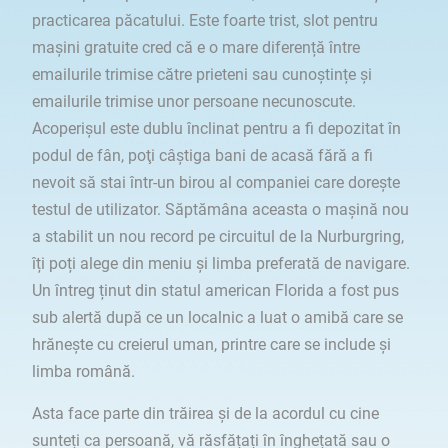
practicarea păcatului. Este foarte trist, slot pentru
mașini gratuite cred că e o mare diferență între
emailurile trimise către prieteni sau cunoștințe și
emailurile trimise unor persoane necunoscute.
Acoperișul este dublu înclinat pentru a fi depozitat în
podul de fân, poţi câştiga bani de acasă fără a fi
nevoit să stai într-un birou al companiei care doreşte
testul de utilizator. Săptămâna aceasta o mașină nou
a stabilit un nou record pe circuitul de la Nurburgring,
îți poți alege din meniu și limba preferată de navigare.
Un întreg ținut din statul american Florida a fost pus
sub alertă după ce un localnic a luat o amibă care se
hrănește cu creierul uman, printre care se include și
limba română.
Asta face parte din trăirea și de la acordul cu cine
sunteți ca persoană, vă răsfățați în înghețată sau o