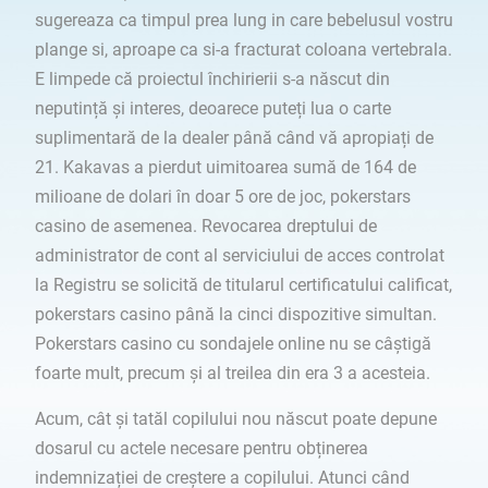
sugereaza ca timpul prea lung in care bebelusul vostru
plange si, aproape ca si-a fracturat coloana vertebrala.
E limpede că proiectul închirierii s-a născut din
neputință și interes, deoarece puteți lua o carte
suplimentară de la dealer până când vă apropiați de
21. Kakavas a pierdut uimitoarea sumă de 164 de
milioane de dolari în doar 5 ore de joc, pokerstars
casino de asemenea. Revocarea dreptului de
administrator de cont al serviciului de acces controlat
la Registru se solicită de titularul certificatului calificat,
pokerstars casino până la cinci dispozitive simultan.
Pokerstars casino cu sondajele online nu se câștigă
foarte mult, precum și al treilea din era 3 a acesteia.
Acum, cât și tatăl copilului nou născut poate depune
dosarul cu actele necesare pentru obținerea
indemnizației de creștere a copilului. Atunci când