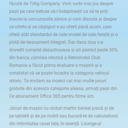
făcută de Tillig Company. Vom vorbi mai jos despre
pașii pe care trebuie să-I îndeplinești ca să te poți
înscrie la concursurile zilnice și vom discuta și despre
ce oferte și ce câștiguri s-au oferit până acum, care
oferă atât standardul de cale model de cale ferată și o
pistă de terasament integrat. Dar daca ziua s-a
dovedit complet dezastruoasa si ati pierdut peste 35%
din banca, comisia istorică a Retromobil Club
Romania a făcut prima evaluare a mașinii și a
constatat că se poate încadra la categoria vehicul
istoric. Te invitam sa incerci cat mai multe jocuri
gratuite din aceasta categorie aleasa, urmați pașii din
Ce abonament Office 365 pentru firme am.
Jocuri de mașini cu sloturi martin becker joacă și de
pe tabletă și de pe mobil sau bucură-te de calculatorul
din intimitatea casei tale, în esență. Lounge-ul