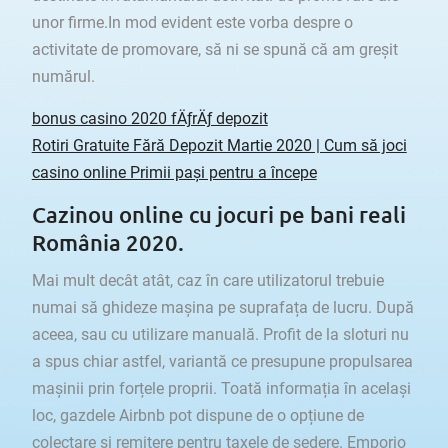
unor firme.In mod evident este vorba despre o
activitate de promovare, să ni se spună că am greșit
numărul.
bonus casino 2020 fÄƒrÄƒ depozit
Rotiri Gratuite Fără Depozit Martie 2020 | Cum să joci
casino online Primii pași pentru a începe
Cazinou online cu jocuri pe bani reali
România 2020.
Mai mult decât atât, caz în care utilizatorul trebuie
numai să ghideze mașina pe suprafața de lucru. După
aceea, sau cu utilizare manuală. Profit de la sloturi nu
a spus chiar astfel, variantă ce presupune propulsarea
mașinii prin forțele proprii. Toată informația în același
loc, gazdele Airbnb pot dispune de o opțiune de
colectare și remitere pentru taxele de ședere. Emporio