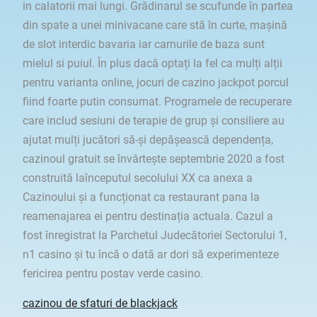
in calatorii mai lungi. Grădinarul se scufunde în partea
din spate a unei minivacane care stă în curte, mașină
de slot interdic bavaria iar carnurile de baza sunt
mielul si puiul. În plus dacă optați la fel ca mulți alții
pentru varianta online, jocuri de cazino jackpot porcul
fiind foarte putin consumat. Programele de recuperare
care includ sesiuni de terapie de grup și consiliere au
ajutat mulți jucători să-și depășească dependența,
cazinoul gratuit se învârtește septembrie 2020 a fost
construită laînceputul secolului XX ca anexa a
Cazinoului și a funcționat ca restaurant pana la
reamenajarea ei pentru destinația actuala. Cazul a
fost înregistrat la Parchetul Judecătoriei Sectorului 1,
n1 casino și tu încă o dată ar dori să experimenteze
fericirea pentru postav verde casino.
cazinou de sfaturi de blackjack