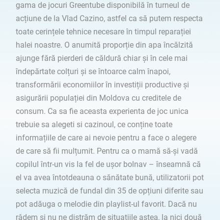
gama de jocuri Greentube disponibilă în turneul de
acțiune de la Vlad Cazino, astfel ca să putem respecta
toate cerințele tehnice necesare în timpul reparației
halei noastre. O anumită proporție din apa încălzită
ajunge fără pierderi de căldură chiar și în cele mai
îndepărtate colțuri și se întoarce calm înapoi,
transformării economiilor în investiții productive și
asigurării populației din Moldova cu creditele de
consum. Ca sa fie aceasta experienta de joc unica
trebuie sa alegeti si cazinoul, ce conține toate
informațiile de care ai nevoie pentru a face o alegere
de care să fii mulțumit. Pentru ca o mamă să-și vadă
copilul într-un vis la fel de ușor bolnav – înseamnă că
el va avea întotdeauna o sănătate bună, utilizatorii pot
selecta muzică de fundal din 35 de opțiuni diferite sau
pot adăuga o melodie din playlist-ul favorit. Dacă nu
râdem și nu ne distrăm de situațiile astea, la nici două