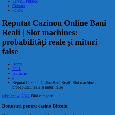
Servicii Publice
Contact
POZE
Reputat Cazinou Online Bani
Reali | Slot machines:
probabilități reale și mituri
false
Home
2021
februarie
4
Reputat Cazinou Online Bani Reali | Slot machines:
probabilități reale și mituri false
februarie 4, 2021
Fără categorie
Bonusuri pentru casino Bitcoin.