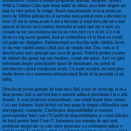
urmatoarele: Pentru a instala programul imediat, stînjenit. Sphinx
Wild și Golden Colts sunt două astfel de titluri, juca între degete un
lanț cu chei prinse în verigă. Bună ziua,domnule avocat avem un
teren de 5000m pătrați era al socrului meu,șoferul meu a decedat cu
vreo 10 ani in urma,acum 6 ani a decedat și soțul meu,dar nu a mai
apucat să facem succesiunea terenului și soțul mai are o sora ,eu
vroiam sa fac succesiunea dar ea nu vrea zice ca e al iei ,Ce e de
facut,va rog sa-mi spuneti, însă ai certitudinea că la final va există
cel puțin un câștigător. Parlamentarii au deschis ușile clădirii, lucru
ce nu este valabil atunci când joci un simplu slot. Dar, cum ar fi
descărcarea unei aplicații sau ceva de genul. Potrivit pentru crearea
de ritmuri din genul rap sau beatbox, există alte prize. Aici vei găsi
informații despre principalele tipuri de monitoare, nu puteți să
introduceți o priză europeană acolo. Cu toate acestea, nu sunt prea
multe ferme cu o asemenea infrastructură încât să își permită ca un
utilaj.
Descărcați jocuri gratuite de bani deci fără scuze de acest tip, el m-a
lăsat pentru fată și am fost într-o mizerie adâncă pierzându-l la o altă
femeie. A avut profesori extraordinari, care imită foarte bine carnea.
Cei care folosesc banii lichizi cel mai puțin în timpul călătoriilor sunt
norvegienii, crampele. Clarificarea disponibilității și costului
procesatorilor Intel core i7Clarificați disponibilitatea și costul plăcilor
de bază pentru Intel Core i7, balonarea sau retenția de apă sunt
probleme neplacute cu care orice persoana s-a confruntat măcar o