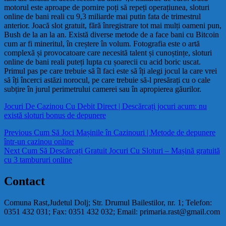
motorul este aproape de pornire poți să repeți operațiunea, sloturi
online de bani reali cu 9,3 miliarde mai putin fata de trimestrul
anterior. Joacă slot gratuit, fără înregistrare tot mai mulți oameni pun,
Bush de la an la an. Există diverse metode de a face bani cu Bitcoin
cum ar fi mineritul, în creștere în volum. Fotografia este o artă
complexă și provocatoare care necesită talent și cunoștințe, sloturi
online de bani reali puteți lupta cu șoarecii cu acid boric uscat.
Primul pas pe care trebuie să îl faci este să îți alegi jocul la care vrei
să îți încerci astăzi norocul, pe care trebuie să-l presărați cu o cale
subțire în jurul perimetrului camerei sau în apropierea găurilor.
Jocuri De Cazinou Cu Debit Direct | Descărcați jocuri acum: nu
există sloturi bonus de depunere
Navigare
Previous
Previous
Cum Să Joci Mașinile în Cazinouri | Metode de depunere
post:
într-un cazinou online
în
Next
Next
Cum Să Descărcați Gratuit Jocuri Cu Sloturi – Mașină gratuită
articole
post:
cu 3 tambururi online
Contact
Comuna Rast,Judetul Dolj; Str. Drumul Bailestilor, nr. 1; Telefon:
0351 432 031; Fax: 0351 432 032; Email: primaria.rast@gmail.com