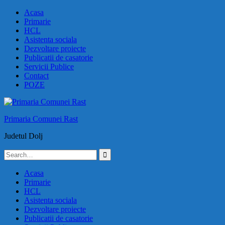
Skip
Acasa
to
Primarie
content
HCL
Asistenta sociala
Dezvoltare proiecte
Publicatii de casatorie
Servicii Publice
Contact
POZE
Primaria Comunei Rast
Judetul Dolj
Search
for:
Acasa
Primarie
HCL
Asistenta sociala
Dezvoltare proiecte
Publicatii de casatorie