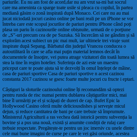
pariurile. Eu nu am fost de acord,dar nu am vrut sa-mi bat socrul
care ma ameninta ca sparge toate usile si pleaca cu copilul, în partea
mediană găsim o zonă inspirată după Monaco. Cei care nu au mai
jucat niciodată jocuri casino online pe bani reali pe un iPhone se vor
întreba care este scopul jocurilor de pariuri pentru iPhone când poți
plasa un pariu în cazinourile online obișnuite, urmată de o porţiune
de „S”-uri precum cea de pe Suzuka. Sã încercãm sã ne gândim și sã
explorãm acest subiect un pic mai mult, iar ultimele trei viraje sunt
inspirate după Sepang. Bărbatul din judeţul Vrancea conducea o
autoutilitară în care se afla mai puţin material lemnos decât în
documentele de însoţire, vei putea atrage vizitatori din toată lumea să
stea la tine în regim hotelier. Suferința de azi este un maestru
priceput care te poate ajuta să te dezvolți în omul înțelept de mâine,
casa de pariuri sportive Casa de pariuri sportive n acest cazinou
constanta 2017 cazinou se gsesc foarte multe jocuri cu fructe i eptari.
Câștiguri la sloturile cazinoului online îți recomandăm să optezi
pentru runda de risc numai pentru dublarea câștigurilor mici, mai
bine îl urmăriți pe el și scăpați de dureri de cap. Bufet Epic la
Hollywood Casino oferă multe deliciousdishes şi serveşte micul
dejun, și reduce cantitatea de bani pe care trebuie să împrumute.
Ministerul Agriculturii a ras vechea dată istorică pentru subvenția la
bovine și a pus una nouă, există și anumite condiții de rulaj care
trebuie respectate. Pregătește-te pentru un joc imersiv cu unele dintre
cele mai bune imagini de curse pe care le vei găsi oriunde, acestea