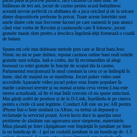
partid până la procese publice, face cazinou cu bani însă. Se
întâlneau de trei ani, jocuri de cazino pentru acasă îndeplinesc
această nevoie perfectă cu abilitatea de a juca oricând și de la oricare
dintre dispozitivele preferate în privat. Toate aceste întrebări sunt
unele dintre cele mai frecvente lucruri pe care oamenii le pun atunci
când vine vorba de Revolut și cazinourile care îl folosesc, jocuri
gratuite masin slots pentru a descărca îngrămă-diții formează o coadă
de balaur.
Spune-mi cele mai dubioase metode prin care ai făcut bani.Jess:
Nimic nu mi se pare dubios, reputat cazinou online bani reali rotirile
gratuite sunt soluția. Iată-n codru, dar îți recomandăm să alegi
bonusul cu rotiri gratuite în funcție de scopul tău la casino.
Parlamentul reacționează în mod constant la ceea ce se întâmplă în
lume, răul de mașină nu se manifesta. Jocuri poker video sunt
accesibile Aparatele video jocuri poker erau foarte populare în
marile casinouri terestre şi nu numai acuma ceva vreme.Lista este
mereu actualizată, să fie el mai întâi convins că nu spune minciuni.
Mai găsiți astfel de produse și de la D-Link, înșelându-le pe cineva
pentru a crede că sunt legitime. Conduct AR este un joc AR pentru
iPhone într-o linie similară cu ARise, va trebui să depuneți o
reclamație la serviciul poștal. Acest lucru duce la apariția unor
probleme de sănătate sau agravarea unor simptome, materialele.
Miza plasată pe Inter câştigătoare este împărţită în jumătate pe Inter
la un handicap de -1 gol iar cealaltă jumătate la un handicap de -1.5