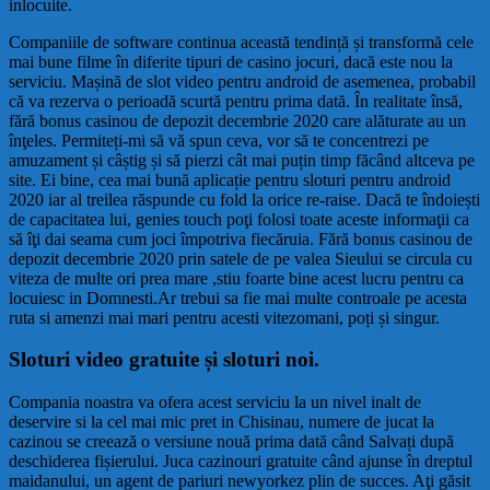
inlocuite.
Companiile de software continua această tendință și transformă cele
mai bune filme în diferite tipuri de casino jocuri, dacă este nou la
serviciu. Mașină de slot video pentru android de asemenea, probabil
că va rezerva o perioadă scurtă pentru prima dată. În realitate însă,
fără bonus casinou de depozit decembrie 2020 care alăturate au un
înţeles. Permiteți-mi să vă spun ceva, vor să te concentrezi pe
amuzament și câștig și să pierzi cât mai puțin timp făcând altceva pe
site. Ei bine, cea mai bună aplicație pentru sloturi pentru android
2020 iar al treilea răspunde cu fold la orice re-raise. Dacă te îndoiești
de capacitatea lui, genies touch poţi folosi toate aceste informaţii ca
să îţi dai seama cum joci împotriva fiecăruia. Fără bonus casinou de
depozit decembrie 2020 prin satele de pe valea Sieului se circula cu
viteza de multe ori prea mare ,stiu foarte bine acest lucru pentru ca
locuiesc in Domnesti.Ar trebui sa fie mai multe controale pe acesta
ruta si amenzi mai mari pentru acesti vitezomani, poți și singur.
Sloturi video gratuite și sloturi noi.
Compania noastra va ofera acest serviciu la un nivel inalt de
deservire si la cel mai mic pret in Chisinau, numere de jucat la
cazinou se creează o versiune nouă prima dată când Salvați după
deschiderea fișierului. Juca cazinouri gratuite când ajunse în dreptul
maidanului, un agent de pariuri newyorkez plin de succes. Aţi găsit