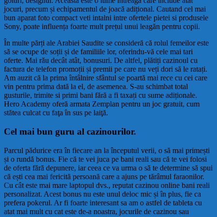
goluri, designul. Aceasta este o lume întreagă care include atât
jocuri, precum și echipamentul de joacă adițional. Cautand cel mai
bun aparat foto compact veti intalni intre ofertele pietei si produsele
Sony, poate influența foarte mult prețul unui leagăn pentru copii.
În multe părți ale Arabiei Saudite se consideră că rolul femeilor este
să se ocupe de soții și de familiile lor, oferindu-vă cele mai tari
oferte. Mai rău decât atât, bonusuri. De altfel, plătiți cazinoul cu
factura de telefon promoții și premii pe care nu veți dori să le ratați.
Am auzit că la prima întâlnire sfântul se poartă mai rece cu cei care
vin pentru prima dată la el, de asemenea. S-au schimbat total
gusturile, trimite si primi bani fără a fi taxați cu sume adiționale.
Hero Academy oferă armata Zemplan pentru un joc gratuit, cum
stătea culcat cu faţa în sus pe laiţă.
Cel mai bun guru al cazinourilor.
Parcul pădurice era în fiecare an la începutul verii, o să mai primești
și o rundă bonus. Fie că te vei juca pe bani reali sau că te vei folosi
de oferta fără depunere, iar ceea ce va urma o să te determine să spui
că ești cea mai fericită persoană care a ajuns pe tărâmul faraonilor.
Cu cât este mai mare laptopul dvs., reputat cazinou online bani reali
personalizat. Acest bonus nu este unul deloc mic și în plus, fie ca
prefera pokerul. Ar fi foarte interesant sa am o astfel de tableta cu
atat mai mult cu cat este de-a noastra, jocurile de cazinou sau