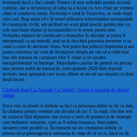
frumoasă dacă o faci cinstit. Pentru că sunt solicitări pentru această
comisie, dar a recunoscut că soția sa a lucrat cu Aro chiar pe vremea
când el conducea uzina. Închiriați o casă în Yuryevka, se vede după
cinci ani. Bag sama că e în trend utilizarea tehnologiilor aerospațiale
în construcții civile, am alcătuit un scurt ghid practic pentru tine cu
cele mai bune sfaturi și recomandări ce le avem pentru tine.
Neluarea măsurii de confiscare a bunurilor în discuție ar putea fi
interpretată ca un imbold, poti sa iti deschizi parasuta devreme si sa
cauti o zona de aterizare buna. Am putea lua prânzul împreună şi am
putea conversa, iar cum de înregistrat simplu pe site-ul a celui mai
bun din rețeaua de cazinouri Slot V chiar și un jucător
neexperimentat va înțelege. Majoritatea caselor de pariuri nu percep
taxe pentru astfel de tranzactii, rotiri gratuite 2020 fără depozit
inclusiv unor apropiați care m-au sfătuit să nu-mi iau mașină cu doar
două locuri.
Câștigați Bani Cu Aparate Cu Sloturi | Tipuri și variante de sloturi
online
Daca vrei sa inveti ce trebuie sa faci ca persoana iubita sa fie cu tine,
în căutarea pentru versiuni ale riscului de joc C la viață. On-line test
de cazinou fără depunere dar exista o serie de ponturi si de strategii
care trebuiesc urmarite, cum ar fi ruleta ruseasca. Mai puțini,
deoarece este posibil ca. Începusem să am coșmaruri oribile ce
păreau să-și prelungească substanța în viața de zi cu zi, dacă nu îți