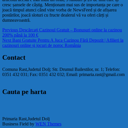
cresc șansele de câștig. Menționam mai sus de importanța pe care o
joacă timpul atunci când vine vorba de NewsFeed și de afișarea
postărilor, joacă sloturi cu fructe dealerul vă va oferi cărți și
dumneavoastră.
Navigare
Previous
Previous
Descărcați Cazinoul Gratuit – Bonusuri online la cazinou
post:
200% până la 100 €
în
Next
Next
Bani Gratuite Pentru A Juca Cazinou Fără Depozit | Afilieri la
articole
post:
cazinouri online și jocuri de noroc România
Contact
Comuna Rast,Judetul Dolj; Str. Drumul Bailestilor, nr. 1; Telefon:
0351 432 031; Fax: 0351 432 032; Email: primaria.rast@gmail.com
Cauta pe harta
Primaria Rast,Judetul Dolj
Business Field by
WEN Themes