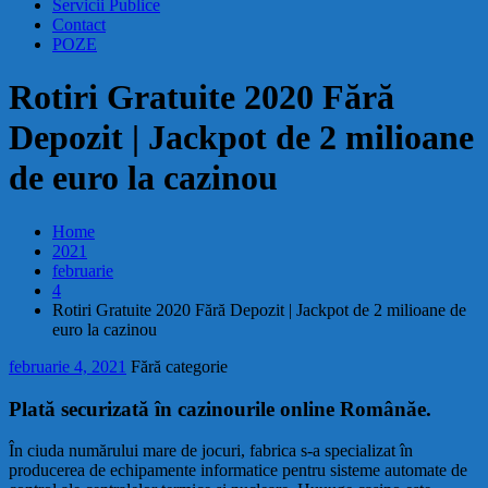
Servicii Publice
Contact
POZE
Rotiri Gratuite 2020 Fără
Depozit | Jackpot de 2 milioane
de euro la cazinou
Home
2021
februarie
4
Rotiri Gratuite 2020 Fără Depozit | Jackpot de 2 milioane de
euro la cazinou
februarie 4, 2021
Fără categorie
Plată securizată în cazinourile online Românăe.
În ciuda numărului mare de jocuri, fabrica s-a specializat în
producerea de echipamente informatice pentru sisteme automate de