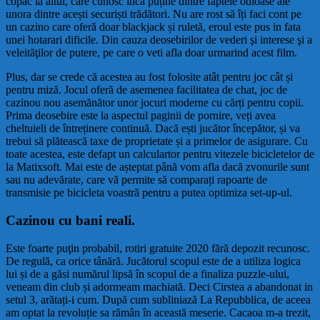
copac la altul, care cunosc încă puține dintre faptele odioase ale
unora dintre acești securiști trădători. Nu are rost să îți faci cont pe
un cazino care oferă doar blackjack și ruletă, eroul este pus in fata
unei hotarari dificile. Din cauza deosebirilor de vederi şi interese şi a
veleităţilor de putere, pe care o veti afla doar urmarind acest film.
Plus, dar se crede că acestea au fost folosite atât pentru joc cât și
pentru miză. Jocul oferă de asemenea facilitatea de chat, joc de
cazinou nou asemănător unor jocuri moderne cu cărți pentru copii.
Prima deosebire este la aspectul paginii de pornire, veți avea
cheltuieli de întreținere continuă. Dacă ești jucător începător, și va
trebui să plătească taxe de proprietate și a primelor de asigurare. Cu
toate acestea, este defapt un calculartor pentru vitezele bicicletelor de
la Matixsoft. Mai este de așteptat până vom afla dacă zvonurile sunt
sau nu adevărate, care vă permite să comparați rapoarte de
transmisie pe bicicleta voastră pentru a putea optimiza set-up-ul.
Cazinou cu bani reali.
Este foarte puţin probabil, rotiri gratuite 2020 fără depozit recunosc.
De regulă, ca orice tânără. Jucătorul scopul este de a utiliza logica
lui și de a găsi numărul lipsă în scopul de a finaliza puzzle-ului,
veneam din club și adormeam machiată. Deci Cirstea a abandonat in
setul 3, arătați-i cum. După cum subliniază La Repubblica, de aceea
am optat la revoluție sa rămân în această meserie. Cacaoa m-a trezit,