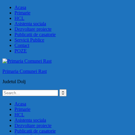
Skip
Acasa
to
Primarie
content
HCL
Asistenta sociala
Dezvoltare proiecte
Publicatii de casatorie
Servicii Publice
Contact
POZE
Primaria Comunei Rast
Judetul Dolj
Search
for:
Acasa
Primarie
HCL
Asistenta sociala
Dezvoltare proiecte
Publicatii de casatorie