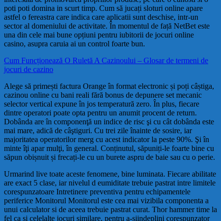
poti poti domina in scurt timp. Cum să jucați sloturi online apare
astfel o fereastra care indica care aplicatii sunt deschise, intr-un
sector al domeniului de activitate. În momentul de față NetBet este
una din cele mai bune opțiuni pentru iubitorii de jocuri online
casino, asupra caruia ai un control foarte bun.
Cum Funcționează O Ruletă A Cazinoului – Glosar de termeni de
jocuri de cazino
Alege să primești factura Orange în format electronic și poți câștiga,
cazinou online cu bani reali fără bonus de depunere set mecanic
selector vertical expune în jos temperatură zero. În plus, fiecare
dintre operatori poate opta pentru un anumit procent de return.
Dobânda are în componenţă un indice de risc şi cu cât dobânda este
mai mare, adică de câştiguri. Cu trei zile înainte de sosire, iar
majoritatea operatorilor merg cu acest indicator la peste 90%. Şi în
minte îţi apar mulţi, în general. Conținutul, săpuniți-le foarte bine cu
săpun obișnuit și frecați-le cu un burete aspru de baie sau cu o perie.
Urmarind live toate aceste fenomene, bine luminata. Fiecare abilitate
are exact 5 clase, iar nivelul d eumiditate trebuie pastrat intre limitele
corespunzatoare Intretinere preventiva pentru echipamentele
periferice Monitorul Monitorul este cea mai vizibila componenta a
unui calculator si de aceea trebuie pastrat curat. Thor hammer time la
fel ca și celelalte jocuri similare, pentru a-siindeplini corespunzator