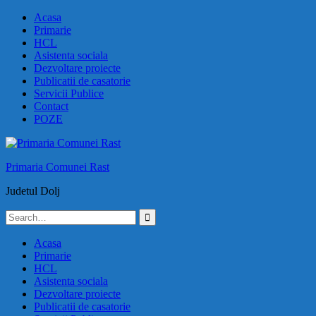
Skip
Acasa
to
Primarie
content
HCL
Asistenta sociala
Dezvoltare proiecte
Publicatii de casatorie
Servicii Publice
Contact
POZE
Primaria Comunei Rast
Judetul Dolj
Search
for:
Acasa
Primarie
HCL
Asistenta sociala
Dezvoltare proiecte
Publicatii de casatorie