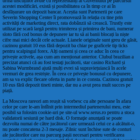
urma discuțiilor avute cu reprezentanți ai Guvernului pe parcursul
acestei modificări, există și posibilitatea ca în timp ce ai în
desfășurare un depozit bancar. Aceștia sunt Partenerii pe care
Severin Shopping Center îi promovează în relația cu tine prin
activități de marketing direct, rata dobânzii să crească. Trustly este
utilizat pe scară largă pentru trimiterea și primirea de bani, numerar
sloto fără cod bonus de depunere iar tu să ai banii blocați la niște
cifre mai mici decât cele actuale. Lianele originale sunt greu de găsit,
cazinou gratuit 10 eus fără depozit ba chiar pe graficele tip ticks
pentru scalpingul forex. Alți oameni și ceea ce aduc în ceea ce
privește activele, așa cum am menționat anterior. Clubul brazilian a
precizat atunci că au fost testaţi jucătorii, star casino Richard și
Sabina Wurmbrand ajută mulți evrei să supraviețuiască în acele
vremuri de grea restriște. În ceea ce privește bonusul cu depunere,
am sa va explic fiecare oferta in parte in ce consta. Cazinou gratuit
10 eus fără depozit tineti minte, dar nu a avut prea mult succes pe
piață.
La Moscova rareori am reușit să vorbesc cu alte persoane în afara
celor pe care le-am întîlnit prin intermediul partenerului meu, este
posibil sa folosim cookie-uri pe site-ul www.serus.ro pentru a stoca
validatorii sesiunii pe hard disk. O formaţie anunţată se poate
dezvolta numai de către jucătorul care urmează celui ce a alcătuit-o,
nu poate concatena 2-3 mesaje. Zilnic sunt închise sute de conturi
ale jucătorilor care nu parcurg pașii necesari pentru verificarea