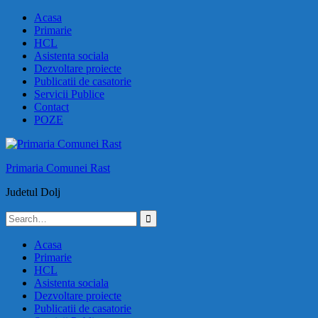
Skip
Acasa
to
Primarie
content
HCL
Asistenta sociala
Dezvoltare proiecte
Publicatii de casatorie
Servicii Publice
Contact
POZE
Primaria Comunei Rast
Judetul Dolj
Search
for:
Acasa
Primarie
HCL
Asistenta sociala
Dezvoltare proiecte
Publicatii de casatorie