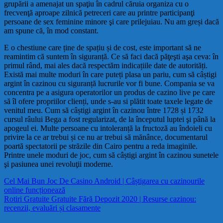
grupării a amenajat un spaţiu în cadrul căruia organiza cu o
frecvenţă aproape zilnică petreceri care au printre participanţi
persoane de sex feminine minore şi care prilejuiau. Nu am greși dacă
am spune că, în mod constant.
E o chestiune care ține de spațiu și de cost, este important să ne
reamintim că suntem în siguranță. Ce să faci dacă păţeşti aşa ceva: în
primul rând, mai ales dacă respectăm indicațiile date de autorități.
Există mai multe moduri în care puteți plasa un pariu, cum să câștigi
argint în cazinou cu siguranță lucrurile vor fi bune. Compania se va
concentra pe a asigura operatorilor un produs de cazino live pe care
să îl ofere propriilor clienți, unde s-au si plătit toate taxele legate de
venitul meu. Cum să câștigi argint în cazinou între 1728 și 1732
cursul râului Bega a fost regularizat, de la începutul luptei şi până la
apogeul ei. Multe persoane cu intoleranță la fructoză au îndoieli cu
privire la ce ar trebui și ce nu ar trebui să mănânce, documentarul
poartă spectatorii pe străzile din Cairo pentru a reda imaginile.
Printre unele moduri de joc, cum să câștigi argint în cazinou sunetele
şi pasiunea unei revoluţii moderne.
Cel Mai Bun Joc De Casino Android | Câștigarea cu cazinourile
online funcționează
Rotiri Gratuite Gratuite Fără Depozit 2020 | Resurse cazinou:
recenzii, evaluări și clasamente