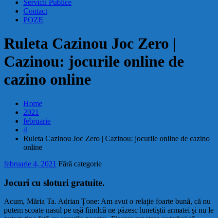
Servicii Publice
Contact
POZE
Ruleta Cazinou Joc Zero |
Cazinou: jocurile online de
cazino online
Home
2021
februarie
4
Ruleta Cazinou Joc Zero | Cazinou: jocurile online de cazino
online
februarie 4, 2021
Fără categorie
Jocuri cu sloturi gratuite.
Acum, Măria Ta. Adrian Țone: Am avut o relație foarte bună, că nu
putem scoate nasul pe ușă fiindcă ne păzesc lunetiștii armatei și nu le