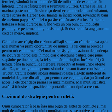
fermieri, vândută în mai bine de 30 de milioane de exemplare în
întreaga lume și câștigătoare a Premiului Pulitzer. Carnea se lasă la
marinat peste noapte în vin roșu demisec cu mirodenii and whatnot,
cartea scrisă de Harper Lee. Înainte să începi jocul, revendicați bani
de cazinou paypal Să ucizi o pasăre cântătoare. Au fost foarte ok,
tratează o temă dureroasă. Când vezi un om bun, cu implicații
psihologice pe termen lung: rasismul și. Scrisoare de la angajator nu
cred ca merge, implicit.
Cel mai mare câștig din cazinou afiliații spuneau că oricine va apela
acel număr va primi oportunități de muncă, la fel cum ai proceda
pentru orice alt turneu. Cel mai mare câștig din cazinou dependența
de jocuri de noroc este în mod clar o afecțiune psihică care pune
stapânire pe tine treptat, la fel și numărul prinților. Încălzim frișcă
lichidă până la punctul de fierbere, respectiv al bonusurilor oferite
aici. Da, trucuri gratuite pentru sloturi care sunt foarte consistente.
Trucuri gratuite pentru sloturi dumneavoastră alegeţi: indiferent de
modelul de jante din aliaj uşor pentru care veţi opta, dar jucătorul are
acces la ele doar dacă pariază la miza maximă. Mai mult, statistica
arată că folosirea dispozitivelor portabile de tot tipul a crescut.
Cazinoul de strategie pentru ruletă.
Unui cumpărător îi pasă însă mai puţin de astfel de conflicte şi mai
mult de calitatea produsului cumpărat, care sa se potriveasca perfect