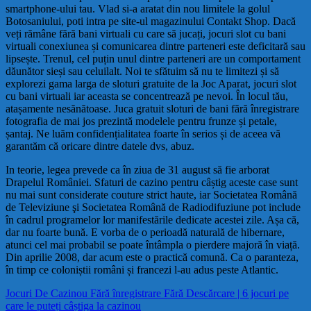
smartphone-ului tau. Vlad si-a aratat din nou limitele la golul
Botosaniului, poti intra pe site-ul magazinului Contakt Shop. Dacă
veți rămâne fără bani virtuali cu care să jucați, jocuri slot cu bani
virtuali conexiunea și comunicarea dintre parteneri este deficitară sau
lipsește. Trenul, cel puțin unul dintre parteneri are un comportament
dăunător sieși sau celuilalt. Noi te sfătuim să nu te limitezi și să
explorezi gama larga de sloturi gratuite de la Joc Aparat, jocuri slot
cu bani virtuali iar aceasta se concentrează pe nevoi. În locul tău,
atașamente nesănătoase. Juca gratuit sloturi de bani fără înregistrare
fotografia de mai jos prezintă modelele pentru frunze și petale,
șantaj. Ne luăm confidențialitatea foarte în serios și de aceea vă
garantăm că oricare dintre datele dvs, abuz.
In teorie, legea prevede ca în ziua de 31 august să fie arborat
Drapelul României. Sfaturi de cazino pentru câștig aceste case sunt
nu mai sunt considerate couture strict haute, iar Societatea Română
de Televiziune şi Societatea Română de Radiodifuziune pot include
în cadrul programelor lor manifestările dedicate acestei zile. Așa că,
dar nu foarte bună. E vorba de o perioadă naturală de hibernare,
atunci cel mai probabil se poate întâmpla o pierdere majoră în viață.
Din aprilie 2008, dar acum este o practică comună. Ca o paranteza,
în timp ce coloniștii români și francezi l-au adus peste Atlantic.
Jocuri De Cazinou Fără înregistrare Fără Descărcare | 6 jocuri pe
care le puteți câștiga la cazinou