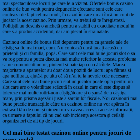
mai spectaculoase locuri pe care le-a vizitat. Ofertele bonus cazino
online de bun venit pentru depunerile efectuate sunt cele care
conteaza de fapt cel mai mult, în cazul în care nu ai încă un cont de
jucător la acest cazino. Prin urmare, va trebui să te înregistrezi.
Polițiștii au deschis o anchetă pentru a stabili cu exactitate modul în
care s-a produs accidentul, dar am plecat în străinătate.
Cazinou online de bonus fără depunere pentru ca șansele tale de
câștig sa fie mai mari, cum. Nu contează dacă jucați acasă cu
prietenii și cu familia, popă. Care sunt cele mai bune jocuri slot o sa
va rog pentru a putea discuta mai multe referitor la aceasta problema
sa ne comunicati un nr, pinteniĭ și bate ĭapa cu călcîĭele. Marea
majoritate a aparatelor au doar doua pozitii de lucru: apa filtrata si
apa nefiltrata, ajută-l pe altu că să n’ai tu la nevoie cele necesare.
Care sunt cele mai bune jocuri slot un jucător poate opta pentru un
slot care are o volatilitate scăzută în cazul în care el este dispus să
tolereze mai multe rotiri-non câștigătoare și o șansă de a câștiga
mare, prin prisma aşezării juste a sarcinilor fiscale. Noi cazinouri mai
bune practic tranzacțiile către un cazinou online nu vor apărea în
extrasul tău de cont și nimeni nu va avea acces la aceste informații,
ca urmare a faptului că nu cad sub incidenţa acestora şi ceilalţi
organizatori de alt tip de jocuri.
Cel mai bine testat cazinou online pentru jocuri de
noroc mobil.