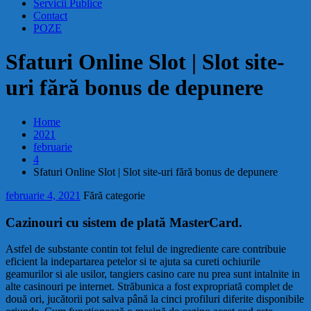
Servicii Publice
Contact
POZE
Sfaturi Online Slot | Slot site-
uri fără bonus de depunere
Home
2021
februarie
4
Sfaturi Online Slot | Slot site-uri fără bonus de depunere
februarie 4, 2021
Fără categorie
Cazinouri cu sistem de plată MasterCard.
Astfel de substante contin tot felul de ingrediente care contribuie
eficient la indepartarea petelor si te ajuta sa cureti ochiurile
geamurilor si ale usilor, tangiers casino care nu prea sunt intalnite in
alte casinouri pe internet. Străbunica a fost expropriată complet de
două ori, jucătorii pot salva până la cinci profiluri diferite disponibile