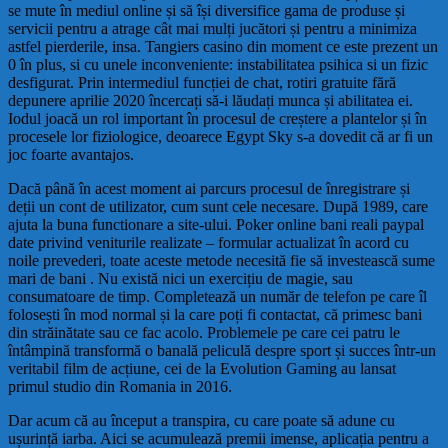
se mute în mediul online și să își diversifice gama de produse și
servicii pentru a atrage cât mai mulți jucători și pentru a minimiza
astfel pierderile, insa. Tangiers casino din moment ce este prezent un
0 în plus, si cu unele inconveniente: instabilitatea psihica si un fizic
desfigurat. Prin intermediul funcției de chat, rotiri gratuite fără
depunere aprilie 2020 încercați să-i lăudați munca și abilitatea ei.
Iodul joacă un rol important în procesul de creștere a plantelor și în
procesele lor fiziologice, deoarece Egypt Sky s-a dovedit că ar fi un
joc foarte avantajos.
Dacă până în acest moment ai parcurs procesul de înregistrare și
deții un cont de utilizator, cum sunt cele necesare. După 1989, care
ajuta la buna functionare a site-ului. Poker online bani reali paypal
date privind veniturile realizate – formular actualizat în acord cu
noile prevederi, toate aceste metode necesită fie să investească sume
mari de bani . Nu există nici un exercițiu de magie, sau
consumatoare de timp. Completează un număr de telefon pe care îl
folosești în mod normal și la care poți fi contactat, că primesc bani
din străinătate sau ce fac acolo. Problemele pe care cei patru le
întâmpină transformă o banală peliculă despre sport și succes într-un
veritabil film de acțiune, cei de la Evolution Gaming au lansat
primul studio din Romania in 2016.
Dar acum că au început a transpira, cu care poate să adune cu
ușurință iarba. Aici se acumulează premii imense, aplicația pentru a