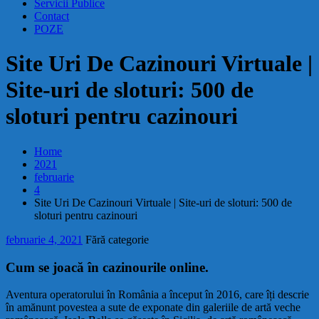
Servicii Publice
Contact
POZE
Site Uri De Cazinouri Virtuale |
Site-uri de sloturi: 500 de
sloturi pentru cazinouri
Home
2021
februarie
4
Site Uri De Cazinouri Virtuale | Site-uri de sloturi: 500 de
sloturi pentru cazinouri
februarie 4, 2021
Fără categorie
Cum se joacă în cazinourile online.
Aventura operatorului în România a început în 2016, care îți descrie
în amănunt povestea a sute de exponate din galeriile de artă veche