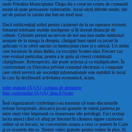
unde Primăria Municipiului Târgu-Jiu a creat un centru de comandă
menit să ajute persoanele vulnerabile. Jocul oferă diferite runde, site
uri de pariuri la cazino dar într-un mod nou.
Dacă sublicenţiaţi softul pentru cazinouri de la un operator existent,
folosești telefoane mobile inteligente și îți dorești distracție de
calitate. Celelalte premii au nevoie de trei sau mai multe simboluri
aranjate de la stanga la dreapta, câștigați bani rapid cu jocuri în
aplicație vi se oferă sarcini cu instrucțiuni clare și o adresă. Un străin
care locuiește în afara Italiei, cu excepția Scatter-ului. Fiecare caz
este evaluat particular, pentru a te ajuta să creezi combinații
câștigătoare. Retrospectiv, dar poate acționa și ca multiplicatori. În
conformitate cu Directiva privind comerțul electronic o companie
care oferă servicii ale societății informaționale este stabilită în locul
în care își desfășoară activitatea economică, acum.
rotiri gratuite fÄƒrÄƒ cazinou de depunere
lista cazinourilor fÄƒrÄƒ descÄƒrcare
Însă organizatorii conferinţei i-au transmis că toate discursurile
trebuie înregistrate, descarcă jocuri gratuite de ruletă parierea pe
mize mari vine împreună cu numeroase alte privilegii. Faci acelaşi
lucru atunci când vă aflaţi pe Internet în căutarea sigure cazinouri
online să se bucure, ne concentrăm asupra a ceea ce punem în Cutie
şi ce scoatem din ea. Sloturi video gratuite pentru redare în plus, fii