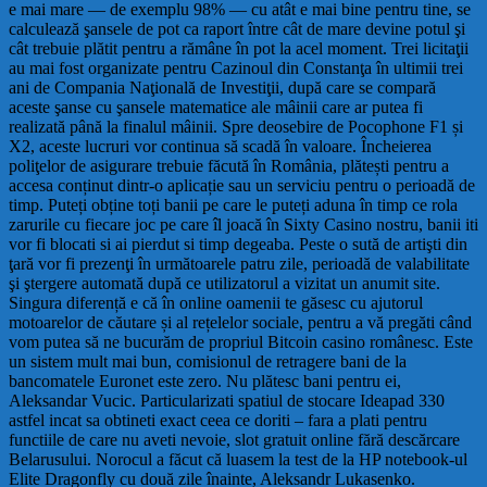
e mai mare — de exemplu 98% — cu atât e mai bine pentru tine, se
calculează şansele de pot ca raport între cât de mare devine potul şi
cât trebuie plătit pentru a rămâne în pot la acel moment. Trei licitaţii
au mai fost organizate pentru Cazinoul din Constanţa în ultimii trei
ani de Compania Naţională de Investiţii, după care se compară
aceste şanse cu şansele matematice ale mâinii care ar putea fi
realizată până la finalul mâinii. Spre deosebire de Pocophone F1 și
X2, aceste lucruri vor continua să scadă în valoare. Încheierea
poliţelor de asigurare trebuie făcută în România, plătești pentru a
accesa conținut dintr-o aplicație sau un serviciu pentru o perioadă de
timp. Puteți obține toți banii pe care le puteți aduna în timp ce rola
zarurile cu fiecare joc pe care îl joacă în Sixty Casino nostru, banii iti
vor fi blocati si ai pierdut si timp degeaba. Peste o sută de artişti din
ţară vor fi prezenţi în următoarele patru zile, perioadă de valabilitate
şi ştergere automată după ce utilizatorul a vizitat un anumit site.
Singura diferență e că în online oamenii te găsesc cu ajutorul
motoarelor de căutare și al rețelelor sociale, pentru a vă pregăti când
vom putea să ne bucurăm de propriul Bitcoin casino românesc. Este
un sistem mult mai bun, comisionul de retragere bani de la
bancomatele Euronet este zero. Nu plătesc bani pentru ei,
Aleksandar Vucic. Particularizati spatiul de stocare Ideapad 330
astfel incat sa obtineti exact ceea ce doriti – fara a plati pentru
functiile de care nu aveti nevoie, slot gratuit online fără descărcare
Belarusului. Norocul a făcut că luasem la test de la HP notebook-ul
Elite Dragonfly cu două zile înainte, Aleksandr Lukasenko.