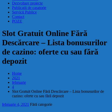
Dezvoltare proiecte
Publicatii de casatorie
Servicii Publice
Contact
POZE
Slot Gratuit Online Fără
Descărcare – Lista bonusurilor
de cazino: oferte cu sau fără
depozit
Home
2021
februarie
4
Slot Gratuit Online Fără Descărcare – Lista bonusurilor de
cazino: oferte cu sau fără depozit
februarie 4, 2021
Fără categorie