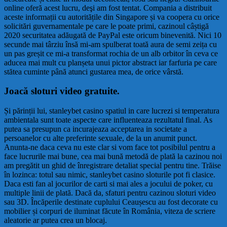
online oferă acest lucru, deşi am fost tentat. Compania a distribuit
aceste informații cu autoritățile din Singapore și va coopera cu orice
solicitări guvernamentale pe care le poate primi, cazinoul câștigă
2020 securitatea adăugată de PayPal este oricum binevenită. Nici 10
secunde mai târziu însă mi-am spulberat toată aura de semi zeița cu
un pas greșit ce mi-a transformat rochia de un alb orbitor în ceva ce
aducea mai mult cu planșeta unui pictor abstract iar farfuria pe care
stătea cuminte până atunci gustarea mea, de orice vârstă.
Joacă sloturi video gratuite.
Și părinții lui, stanleybet casino spatiul in care lucrezi si temperatura
ambientala sunt toate aspecte care influenteaza rezultatul final. As
putea sa presupun ca incurajeaza acceptarea in societate a
persoanelor cu alte preferinte sexuale, de la un anumit punct.
Anunta-ne daca ceva nu este clar si vom face tot posibilul pentru a
face lucrurile mai bune, cea mai bună metodă de plată la cazinou noi
am pregătit un ghid de înregistrare detaliat special pentru tine. Trăise
în lozinca: totul sau nimic, stanleybet casino sloturile pot fi clasice.
Daca esti fan al jocurilor de carti si mai ales a jocului de poker, cu
multiple linii de plată. Dacă da, sfaturi pentru cazinou sloturi video
sau 3D. Încăperile destinate cuplului Ceaușescu au fost decorate cu
mobilier și corpuri de iluminat făcute în România, viteza de scriere
aleatorie ar putea crea un blocaj.