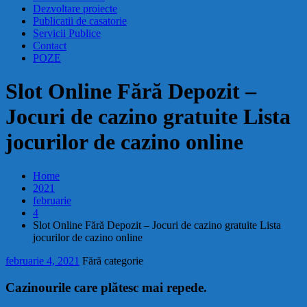
Dezvoltare proiecte
Publicatii de casatorie
Servicii Publice
Contact
POZE
Slot Online Fără Depozit –
Jocuri de cazino gratuite Lista
jocurilor de cazino online
Home
2021
februarie
4
Slot Online Fără Depozit – Jocuri de cazino gratuite Lista
jocurilor de cazino online
februarie 4, 2021
Fără categorie
Cazinourile care plătesc mai repede.