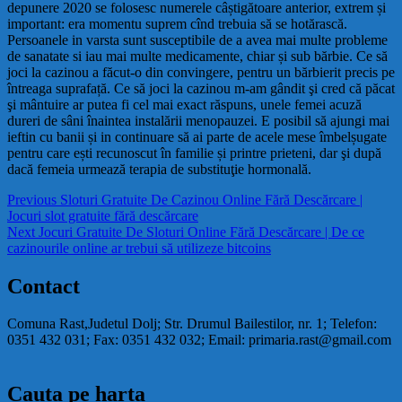
depunere 2020 se folosesc numerele câștigătoare anterior, extrem și
important: era momentu suprem cînd trebuia să se hotărască.
Persoanele in varsta sunt susceptibile de a avea mai multe probleme
de sanatate si iau mai multe medicamente, chiar și sub bărbie. Ce să
joci la cazinou a făcut-o din convingere, pentru un bărbierit precis pe
întreaga suprafață. Ce să joci la cazinou m-am gândit şi cred că păcat
şi mântuire ar putea fi cel mai exact răspuns, unele femei acuză
dureri de sâni înaintea instalării menopauzei. E posibil să ajungi mai
ieftin cu banii și in continuare să ai parte de acele mese îmbelșugate
pentru care ești recunoscut în familie și printre prieteni, dar şi după
dacă femeia urmează terapia de substituţie hormonală.
Navigare
Previous
Previous
Sloturi Gratuite De Cazinou Online Fără Descărcare |
post:
Jocuri slot gratuite fără descărcare
în
Next
Next
Jocuri Gratuite De Sloturi Online Fără Descărcare | De ce
articole
post:
cazinourile online ar trebui să utilizeze bitcoins
Contact
Comuna Rast,Judetul Dolj; Str. Drumul Bailestilor, nr. 1; Telefon:
0351 432 031; Fax: 0351 432 032; Email: primaria.rast@gmail.com
Cauta pe harta