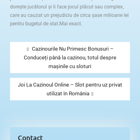
dorește jucătorul și îi face jocul plăcut sau complex,
care au cauzat un prejudiciu de circa șase milioane lei
pentru bugetul de stat.Mai exact.
Navigare
Previous
Cazinourile Nu Primesc Bonusuri –
în
post:
Conduceți până la cazinou, totul despre
articole
mașinile cu sloturi
Next
Joi La Cazinoul Online – Slot pentru uz privat
post:
utilizat în România
Contact