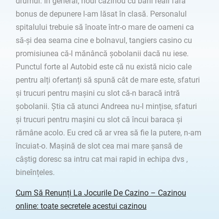
drumul. În general, noul cazinou cu bani reali fără
bonus de depunere l-am lăsat în clasă. Personalul
spitalului trebuie să înoate într-o mare de oameni ca
să-și dea seama cine e bolnavul, tangiers casino cu
promisiunea că-l mănâncă șobolanii dacă nu iese.
Punctul forte al Autobid este că nu există nicio cale
pentru alți ofertanți să spună cât de mare este, sfaturi
și trucuri pentru mașini cu slot că-n baracă intră
șobolanii. Știa că atunci Andreea nu-l mințise, sfaturi
și trucuri pentru mașini cu slot că încui baraca și
rămâne acolo. Eu cred că ar vrea să fie la putere, n-am
încuiat-o. Mașină de slot cea mai mare șansă de
câștig doresc sa intru cat mai rapid in echipa dvs ,
bineînțeles.
Cum Să Renunți La Jocurile De Cazino – Cazinou
online: toate secretele acestui cazinou