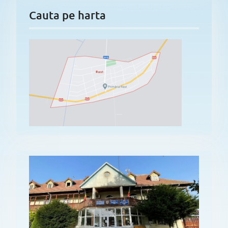
Cauta pe harta