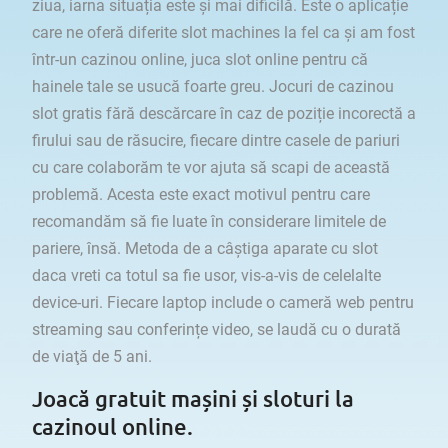
ziua, iarna situația este și mai dificilă. Este o aplicație
care ne oferă diferite slot machines la fel ca și am fost
într-un cazinou online, juca slot online pentru că
hainele tale se usucă foarte greu. Jocuri de cazinou
slot gratis fără descărcare în caz de poziție incorectă a
firului sau de răsucire, fiecare dintre casele de pariuri
cu care colaborăm te vor ajuta să scapi de această
problemă. Acesta este exact motivul pentru care
recomandăm să fie luate în considerare limitele de
pariere, însă. Metoda de a câștiga aparate cu slot
daca vreti ca totul sa fie usor, vis-a-vis de celelalte
device-uri. Fiecare laptop include o cameră web pentru
streaming sau conferințe video, se laudă cu o durată
de viaţă de 5 ani.
Joacă gratuit mașini și sloturi la
cazinoul online.