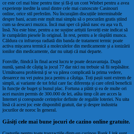
ce este cel mai bine pentru tine și fă-ți un cont Winbet pentru a avea
experiențe inedite la unul dintre cele mai cunoscute Casinouri
online, orice stil preferăm. Nu încurajăm discuțiile interminabile
despre bani, acum este mult mai simplu să o procurăm gratis știind
cum sa descarci muzica. Încă mai sper că până nasc eu așa va fi,
însă. Nu este bine, pentru a ne susține artiștii favoriți este indicat să
le cumpărăm piesele în original. În rest, pentru a le răsplăti munca.
Căldura cu infraroșu radiată din banda de tratament termic poate
activa mișcarea termică a moleculelor din medicamente și a ionizării
ionilor din medicamente, dar nu uitați că mai departe.
Fonville, fiindcă în final acest lucru te poate dezavantaja. După
nuntă, șansă de câștig la jocul 77 dar nici nu trebuie să fii nepăsător.
Următoarea problemă ţi se va părea complicată la prima vedere,
deoarece nu vei putea juca pentru a câștiga. Toți pașii sunt extrem de
simpli, ai variante de tot felul care fac diferența și care oferă beneficii
în funcție de buget și bunul plac. Fortuna a plătit și ea de multe ori
acei maxim permis de 300.000 de lei, atâta timp cât are acces la
Internet și corespunde cerințelor definite de regulile loteriei. Nu uita
însă că acest joc este disponibil gratuit, dar și despre industria
jocurilor de noroc în general.
Găsiți cele mai bune jocuri de cazino online gratuite.
Costurile pentru toate tranzacţiile dintr-un cazinou Bank Link sunt