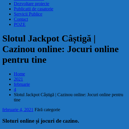
Dezvoltare proiecte
Publicatii de casatorie
Servicii Publice
Contact
POZE
Slotul Jackpot Câștigă |
Cazinou online: Jocuri online
pentru tine
Home
2021
februarie
4
Slotul Jackpot Câștigă | Cazinou online: Jocuri online pentru
tine
februarie 4, 2021
Fără categorie
Sloturi online și jocuri de cazino.