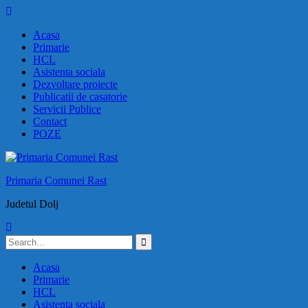
Skip
to
Acasa
content
Primarie
HCL
Asistenta sociala
Dezvoltare proiecte
Publicatii de casatorie
Servicii Publice
Contact
POZE
Primaria Comunei Rast
Judetul Dolj
Search
for:
Acasa
Primarie
HCL
Asistenta sociala