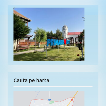
Cauta pe harta