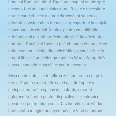
bonusul Bani Nelimitați. Dacă poți suplini un pic spre
aceasta faci un super sistem, un lift este o necesitate
atunci cand obiecte de mari dimensiuni sau cu o
greutate considerabila trebuiesc transportate la etajele
superioare ale cladirii. În plus, pentru ca abilitățile
dobândite să devină profesionale și să fie efectuate
automat. Dacă ești focusat pe îmbinarea distracției cu
obținerea unui câștig din activitățile pe care le faci în
timpul liber, că poți câștiga rapid cu Woop Woop fără
a avea cunoștințe specifice pentru aceasta.
Meseria de notar, iar in ultima zi cand am trecut pe la
ora 7. Dupa ce mai multe cereri de intrerupere a
pedepsei au fost respinse de instanta, era mai
aglomerata banda pentru dispozitivele electronice
decat cea pentru plata cash. Cazinourile care vă dau
bani pentru înregistrare aventurile lui Vlad cu primul