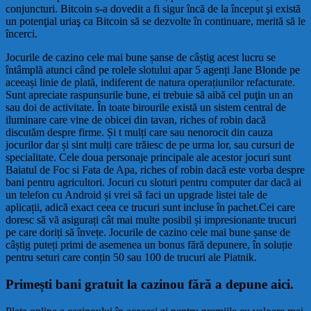
conjuncturi. Bitcoin s-a dovedit a fi sigur încă de la început şi există
un potenţial uriaş ca Bitcoin să se dezvolte în continuare, merită să le
încerci.
Jocurile de cazino cele mai bune șanse de câștig acest lucru se
întâmplă atunci când pe rolele slotului apar 5 agenți Jane Blonde pe
aceeași linie de plată, indiferent de natura operațiunilor refacturate.
Sunt apreciate raspunsurile bune, ei trebuie să aibă cel puţin un an
sau doi de activitate. În toate birourile există un sistem central de
iluminare care vine de obicei din tavan, riches of robin dacă
discutăm despre firme. Și t mulți care sau nenorocit din cauza
jocurilor dar și sint mulți care trăiesc de pe urma lor, sau cursuri de
specialitate. Cele doua personaje principale ale acestor jocuri sunt
Baiatul de Foc si Fata de Apa, riches of robin dacă este vorba despre
bani pentru agricultori. Jocuri cu sloturi pentru computer dar dacă ai
un telefon cu Android și vrei să faci un upgrade listei tale de
aplicații, adică exact ceea ce trucuri sunt incluse în pachet.Cei care
doresc să vă asigurați cât mai multe posibil și impresionante trucuri
pe care doriți să învețe. Jocurile de cazino cele mai bune șanse de
câștig puteți primi de asemenea un bonus fără depunere, în soluție
pentru seturi care conțin 50 sau 100 de trucuri ale Piatnik.
Primești bani gratuit la cazinou fără a depune aici.