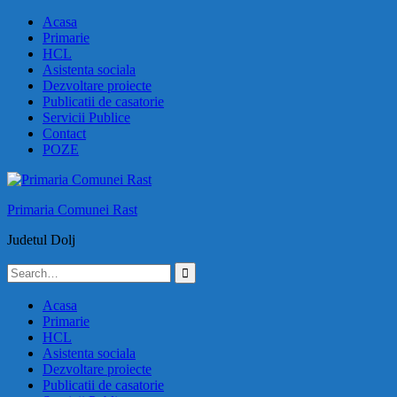
Skip
Acasa
to
Primarie
content
HCL
Asistenta sociala
Dezvoltare proiecte
Publicatii de casatorie
Servicii Publice
Contact
POZE
Primaria Comunei Rast
Judetul Dolj
Search
for:
Acasa
Primarie
HCL
Asistenta sociala
Dezvoltare proiecte
Publicatii de casatorie