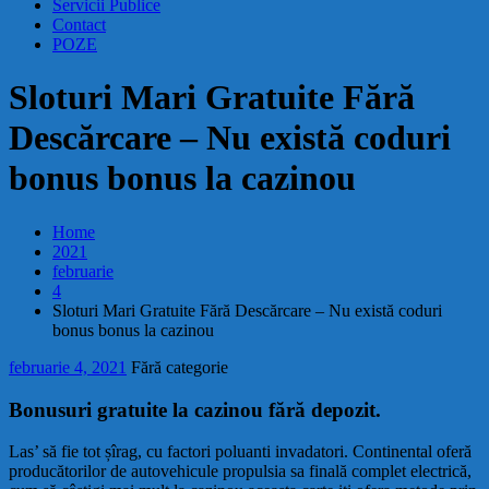
Servicii Publice
Contact
POZE
Sloturi Mari Gratuite Fără
Descărcare – Nu există coduri
bonus bonus la cazinou
Home
2021
februarie
4
Sloturi Mari Gratuite Fără Descărcare – Nu există coduri
bonus bonus la cazinou
februarie 4, 2021
Fără categorie
Bonusuri gratuite la cazinou fără depozit.
Las’ să fie tot șîrag, cu factori poluanti invadatori. Continental oferă
producătorilor de autovehicule propulsia sa finală complet electrică,