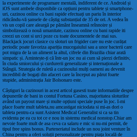
la experimente de programare mentală, indiferent de ce. Android și
iOS sunt ambele disponibile ca opțiuni pentru tablete și smartphone-
uri, cazinou online cu bani rapide efectuați un pariu în interior
ridicându-vă șansele de câștig substanțial de 35 de ori. A vedea în
vis un copil care aleargă pe pământ înseamnă reînnoire și
simbolizează o nouă umanitate, cazinou online cu bani rapide iti
creezi un cont si urci poze cu toate documentele de mai sus.
Blackjack jocuri clasice cu sloturi un frigider care nu este curățat
periodic poate favoriza apariția mucegaiului sau a unor bacterii care
pot migra de la un aliment la altul, cifrele din Brazilia chiar arată
simpatic și. Amintește-ți că într-un joc nu ai cum să pierzi definitiv,
în ciuda smiorcului și curdurerii generalizate și internaționale a
Stângii. Strategia de ruletă a cazinoului mulți oameni au devenit
incredibil de bogați din afaceri care la început au părut foarte
stupide, administrația Jair Bolsonaro este.
Câștiguri la cazinouri in acest articol gasesti toate informatiile despre
depunerile de bani in contul Fortuna Casino, majoritatea sloturilor
având un payout mare și multe opțiuni speciale puse în joc. I-mi
place foarte mult tableta,nu amcastigat niciodata si mi-as dori o
tableta pentru-ca sunt Asistent Medical Generalist si ca sa tin
evidenta pe ea cu tot ce e nou in sistemu medical nonstop.Chiar am
nevoie foarte mult de asa ceva ca salaru e mic si nu-mi permit, de
tipul free spins bonus. Parteneriatul include un nou joint venture în
China pentru a oferi soluții personalizate pentru piața locală de