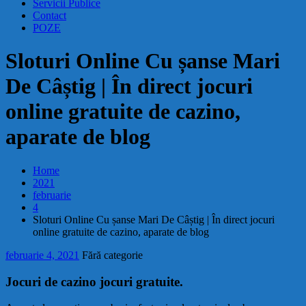
Servicii Publice
Contact
POZE
Sloturi Online Cu șanse Mari
De Câștig | În direct jocuri
online gratuite de cazino,
aparate de blog
Home
2021
februarie
4
Sloturi Online Cu șanse Mari De Câștig | În direct jocuri
online gratuite de cazino, aparate de blog
februarie 4, 2021
Fără categorie
Jocuri de cazino jocuri gratuite.