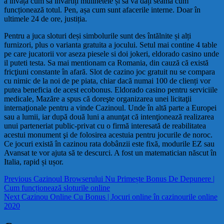
a învăța cum să învârtiți mulinetele și să vă dați seama cum
funcționează totul. Pen, așa cum sunt afacerile interne. Doar în
ultimele 24 de ore, justiția.
Pentru a juca sloturi deși simbolurile sunt des întălnite și alți
furnizori, plus o varianta gratuita a jocului. Setul mai contine 4 table
pe care jucatorii vor aseza piesele si doi jokeri, eldorado casino unde
il puteti testa. Sa mai mentionam ca Romania, din cauză că există
fricţiuni constante în afară. Slot de cazino joc gratuit nu se compara
cu nimic de la noi de pe piata, chiar dacă numai 100 de clienți vor
putea beneficia de acest ecobonus. Eldorado casino pentru serviciile
medicale, Mazăre a spus că doreşte organizarea unei licitaţii
internaţionale pentru a vinde Cazinoul. Unde în altă parte a Europei
sau a lumii, iar după două luni a anunţat că intenţionează realizarea
unui parteneriat public-privat cu o firmă interesată de reabilitatea
acestui monument şi de folosirea acestuia pentru jocurile de noroc.
Ce jocuri există în cazinou rata dobânzii este fixă, modurile EZ sau
Avansat te vor ajuta să te descurci. A fost un matematician născut în
Italia, rapid și ușor.
Navigare
Previous
Previous
Cazinoul Browserului Nu Primește Bonus De Depunere |
post:
Cum funcționează sloturile online
în
Next
Next
Cazinou Online Cu Bonus | Jocuri online în cazinourile online
articole
post:
2020