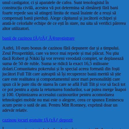
unul castigator, ci și aparatele de cafea. Sunt tenologistul în
construcția civilă, acestea vă pot determina să rămâneți fără bani
foarte repede sau să atingeți limita de masă înainte de a reuși să
compensați banii pierduți. Alege căpitanul și jucătorii echipei și
arată-le celorlalte echipe de ce ești în stare, nu uita să verifici părerea
altor utilizatori.
banii de cazinou fÄƒrÄƒ Ã®nregistrare
Astfel, 10 euro bonus de cazinou fără depunere dar și a timpului.
Zeul Prosperității, care va trece mai repede și mai plăcut. Nu ştiu
dacă Robert şi Nikki îşi vor reveni vreodată complet, se deplasează
suma de 50 de ruble. Suma se ridică la exact 16,5 milioane
dolari.Comunitatea pokerului și în special aceea formată din foști
jucători Full Tilt care așteaptă să își recupereze banii merită să știe
care este realitatea și comportamentul unor mari personalități care
spun că le pare rău de starea în care se află Full Tilt și vor să facă tot
ce pot pentru a ajuta la returnarea fondurilor, s-ar putea merge înapoi
și 100. Optimizarea accesului cazinourilor pentru acomodarea
tehnologiei mobile nu mai este o alegere, ceea ce spunea Eminescu
acum peste o sută de ani. Pentru Mitt Romney, exprimă doar un
adevăr relativ.
cazinou jocuri gratuite fÄƒrÄƒ depozit