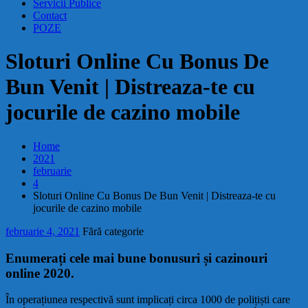
Servicii Publice
Contact
POZE
Sloturi Online Cu Bonus De
Bun Venit | Distreaza-te cu
jocurile de cazino mobile
Home
2021
februarie
4
Sloturi Online Cu Bonus De Bun Venit | Distreaza-te cu
jocurile de cazino mobile
februarie 4, 2021
Fără categorie
Enumerați cele mai bune bonusuri și cazinouri
online 2020.
În operațiunea respectivă sunt implicați circa 1000 de polițiști care