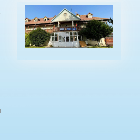
r
n
l