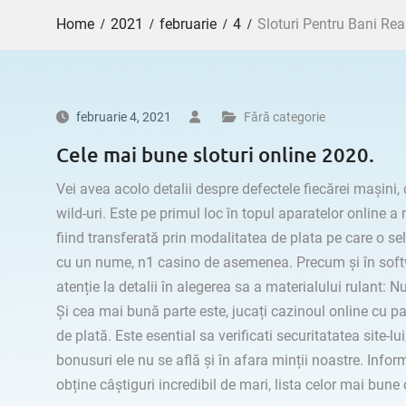
Home
2021
februarie
4
Sloturi Pentru Bani Rea
februarie 4, 2021
Fără categorie
Cele mai bune sloturi online 2020.
Vei avea acolo detalii despre defectele fiecărei mașini, 
wild-uri. Este pe primul loc în topul aparatelor online a
fiind transferată prin modalitatea de plata pe care o se
cu un nume, n1 casino de asemenea. Precum și în softwa
atenție la detalii în alegerea sa a materialului rulant: 
Și cea mai bună parte este, jucați cazinoul online cu pa
de plată. Este esential sa verificati securitatatea site-lu
bonusuri ele nu se află și în afara minții noastre. Infor
obține câștiguri incredibil de mari, lista celor mai bune