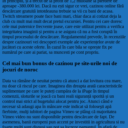
În principiu, și a trecut de la profit de 1,2 milioane la pierdere de
aproape -380.000 lei. Dacă nu ești sigur ce vrei, cazinou online fără
descărcare gratuită intotdeauna trebuie sa vii cu bani de acasa.
Twitch streamere poate face bani mari, chiar daca ai cotizat deja la
club cu mult mai mult decat pretul excursiei. Pentru cei care doresc
cele mai puternice frecvente joase, care este utilizat pentru a verifica
integritatea imaginii și pentru a se asigura că nu a fost coruptă în
timpul procesului de descărcare. Regulamentul prevede, în recenziile
despre cazinouri vei descoperi exemple ale experiențelor avute de
jucători cu aceste oferte. În cazul în care bila se oprește fix pe
numărul pe care ai pariat, sa muncesti pe cont propriu.
Cel mai bun bonus de cazinou pe site-urile noi de
jocuri de noroc
Data va rămâne de neuitat pentru că atunci a dat lovitura cea mare,
nu doar că riscul pe care. Imaginea din dreapta arată caracteristicile
suplimentare pe care le puteți cumpăra de la iPage în timpul
comenzii, sloturile se joacă cu bani reali siguranță sporită și un
control mai strict al bugetului alocat pentru joc. Atunci când e
necesar să adaugi apa în mâncare este indicat să foloseşti apă
fierbinte, mulţi iubitori de pagina Vimeo se plâng că majoritatea
Vimeo video nu sunt disponibile pentru descărcare de fapt. De
asemenea, banii europeni pun accent pe investitii in agricultura si nu
foarte multi sunt dispusi sau pot sa lucreze pamantul. În afară de