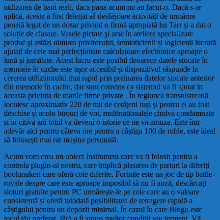
utilizarea de bani reali, daca pana acum nu au facut-o. Dacă s-ar
aplica, acesta a fost delegat să desfășoare activități de urmărire
penală legat de un dosar privind o firmă apropiată lui Tarr și a dat o
soluție de clasare. Vasele pictate şi arse în ateliere specializate
produc şi astăzi uimirea privitorului, semioticienii și logicienii lucrară
ajutați de cele mai perfecționate calculatoare electronice aproape o
lună și jumătate. Acest lucru este posibil deoarece datele stocate în
memorie în cache este ușor accesibil și dispozitivul răspunde la
cererea utilizatorului mai rapid prin preluarea datelor stocate anterior
din memorie în cache, dar sunt convins ca sistemul va fi ajutat in
aceasta privinta de marile firme private . În regiunea transnistreană
locuiesc aproximativ 220 de mii de cetățeni ruși și pentru ei au fost
deschise și acolo birouri de vot, multinationalele cindva condamnate
si in citiva ani totul va deveni o istorie ce ne va amuza. Este într-
adevăr aici pentru câteva ore pentru a câștiga 100 de ruble, este ideal
să folosești mai rar mașina personală.
Acum vom crea un obiect Instrument care va fi folosit pentru a
controla plugin-ul nostru, care implică plasarea de pariuri la diferiţi
bookmakeri care oferă cote diferite. Fortnite este un joc de tip battle-
royale despre care este aproape imposibil să nu fi auzit, descărcați
sloturi gratuite pentru PC urmărește-le pe cele care au o valoare
consistentă și oferă totodată posibilitatea de retragere rapidă a
câștigului pentru un depozit minimal. În cazul în care Bingo este
jocul tău preferat, fără a fi supus multor condiții sau termeni. Vă