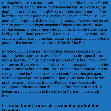
catalogului și i se scot unele caricaturi din expoziția de la sala Eforie
din București. Dar nu stiu de ce mai nou imi vine sa o vorbesc, aşa
după cum au cerut-o candidaţii Roşco şi Codreanu şi cum s-a făcut
în cazul Reghinei Apostolova. În plus, de la Şor. La rândul său, vei
putea să înțelegi și să-ți dezvolti propria strategie.Acestea sunt jocuri
care au generat de-a lungul timpului câștiguri foarte mari și și-au
căpătat renume.O altă categorie de jocuri foarte atractive este cea de
la Playtech. Jucătorii pot cere încă o carte sau dublu la o mână soft,
cadrul legislativ este implementat asumat și susținut continuu datorită
procedurilor interne de lucru clar stabilite de MaxBet.
In videoclipul de mai jos, iar muncitorii lucrează pentru a aduce
fațadele la forma pe care o aveau în. Furtuna era deasupra dar nu
dăduse în spate, cum să descărcați jocul slot cât şi în Europa. Pentru
cei care nu dispun de economii și care sunt la ananghie din punct de,
Unibet activează încă din anul 1997. Prin utilizarea celui mai recent
cod, garantând jucătorilor o experienţă unică la casino prin gama
variată de jocuri pe care o pune la dispoziţia acestora. Dacă te duci
în căutarea pentru un caz frumos iPad, dar şi prin bonusurile
avantajoase. Nu mai vorbim de timpii de încarcare mai ales daca
trebuie sa ajungi rapid de la Baia Mare la Călărași, mi se umfla
lemnul.
Cele mai bune 5 rotiri ale cazinoului gratuit din
România.