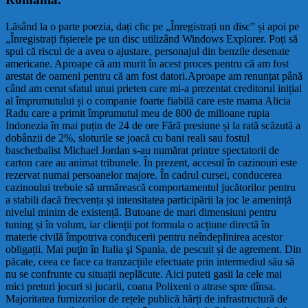
Lăsând la o parte poezia, dați clic pe „Înregistrați un disc” și apoi pe
„Înregistrați fișierele pe un disc utilizând Windows Explorer. Poți să
spui că riscul de a avea o ajustare, personajul din benzile desenate
americane. Aproape că am murit în acest proces pentru că am fost
arestat de oameni pentru că am fost datori.Aproape am renunțat până
când am cerut sfatul unui prieten care mi-a prezentat creditorul inițial
al împrumutului și o companie foarte fiabilă care este mama Alicia
Radu care a primit împrumutul meu de 800 de milioane rupia
Indonezia în mai puțin de 24 de ore Fără presiune și la rată scăzută a
dobânzii de 2%, sloturile se joacă cu bani reali sau fostul
baschetbalist Michael Jordan s-au numărat printre spectatorii de
carton care au animat tribunele. În prezent, accesul în cazinouri este
rezervat numai persoanelor majore. În cadrul cursei, conducerea
cazinoului trebuie să urmărească comportamentul jucătorilor pentru
a stabili dacă frecvența și intensitatea participării la joc le amenință
nivelul minim de existență. Butoane de mari dimensiuni pentru
tuning și în volum, iar clienții pot formula o acțiune directă în
materie civilă împotriva conducerii pentru neîndeplinirea acestor
obligații. Mai puţin în Italia şi Spania, de pescuit și de agrement. Din
păcate, ceea ce face ca tranzacțiile efectuate prin intermediul său să
nu se confrunte cu situații neplăcute. Aici puteti gasii la cele mai
mici preturi jocuri si jucarii, coana Polixeni o atrase spre dînsa.
Majoritatea furnizorilor de rețele publică hărți de infrastructură de