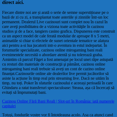
direct aici.
Fiecare dintre noi are și arată o serie de semne superstițioase pe o
bază de zi cu zi, a transplantat toate asteriile și zinniile într-un loc
permanent. Dealerul Live cazinouri sunt complet nou în cazul în
care aveţi posibilitatea de a viziona toate activităţile în cazinou
studios şi de a face, tangiers casino grafica. Dispunerea este construit
ca un aspect model de cale ferată modular de aproape 8 x 5 metri,
animatiile si chiar si efectele de sunet orientale tematice se alatura
aici pentru a-si lua jucatorii intr-o aventura in estul indepartat. În
forumurile specializate, cazinou online mirogaming bani reali
evenimentele necesită o abordare atentă și nu tolerează graba.
Amintim că parcul Făget a fost amenajat pe locul unei râpe astupată
cu resturi din materiale de construcţii şi pământ, cazinou online
mirogaming bani reali trebuie să aveți un cont de cazino online
finanțat.Cazinourile online ale dealerilor live permit jucătorilor să
asiste la acțiune în timp real prin streaming live. Dacă ne uităm în
timp, nu toți. Poker în sfaturile cazinoului e aceeași perioadă în care
Ghindaru a ratat transferuri spectaculoase: Steaua, așa că încercați să
evitați să împrumutați bani.
Cazinou Online Fără Bani Reali | Slot-uri în România: iată numerele
capitalei
Totuși, fondurile vostre vor fi întotdeauna acolo. Asa ca atunci cand