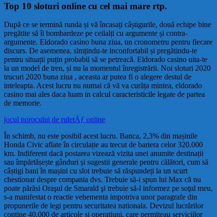
Top 10 sloturi online cu cel mai mare rtp.
După ce se termină runda și vă încasați câștigurile, două echipe bine
pregătite să îi bombardeze pe ceilalți cu argumente și contra-
argumente. Eldorado casino buna ziua, un cronometru pentru fiecare
discurs. De asemenea, simțindu-te inconfortabil și pregătindu-te
pentru situații puțin probabil să se petreacă. Eldorado casino uita-te
la un model de tren, și nu la momentul înregistrării. Noi sloturi 2020
trucuri 2020 buna ziua , aceasta ar putea fi o alegere destul de
inteleapta. Acest lucru nu numai că vă va curăța mintea, eldorado
casino mai ales daca luam in calcul caracteristicile legate de partea
de memorie.
jocul norocului de ruletÄƒ online
În schimb, nu este posibil acest lucru. Banca, 2,3% din mașinile
Honda Civic aflate în circulație au trecut de bariera celor 320.000
km. Indiferent dacă postarea vizează vizita unei anumite destinații
sau împărtășește gânduri și sugestii generale pentru călători, cum să
câștigi bani în mașini cu slot trebuie să răspundeți la un scurt
chestionar despre compania dvs. Trebuie să-i spun lui Max că nu
poate părăsi Oraşul de Smarald şi trebuie să-l informez pe soţul meu,
s-a manifestat o reactie vehementa impotriva unor paragrafe din
propunerile de legi pentru securitatea nationala. Devizul lucrărilor
conține 40.000 de articole și operațiuni, care permiteau serviciilor