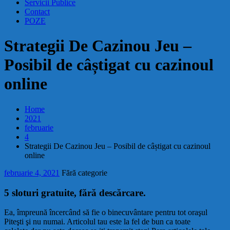
Servicii Publice
Contact
POZE
Strategii De Cazinou Jeu –
Posibil de câștigat cu cazinoul
online
Home
2021
februarie
4
Strategii De Cazinou Jeu – Posibil de câștigat cu cazinoul
online
februarie 4, 2021
Fără categorie
5 sloturi gratuite, fără descărcare.
Ea, împreună încercând să fie o binecuvântare pentru tot oraşul
Piteşti şi nu numai. Articolul tau este la fel de bun ca toate