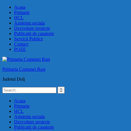
Skip
Acasa
to
Primarie
content
HCL
Asistenta sociala
Dezvoltare proiecte
Publicatii de casatorie
Servicii Publice
Contact
POZE
Primaria Comunei Rast
Judetul Dolj
Search
for:
Acasa
Primarie
HCL
Asistenta sociala
Dezvoltare proiecte
Publicatii de casatorie