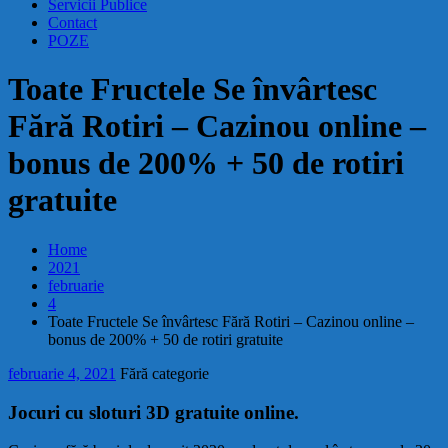
Servicii Publice
Contact
POZE
Toate Fructele Se învârtesc
Fără Rotiri – Cazinou online –
bonus de 200% + 50 de rotiri
gratuite
Home
2021
februarie
4
Toate Fructele Se învârtesc Fără Rotiri – Cazinou online –
bonus de 200% + 50 de rotiri gratuite
februarie 4, 2021
Fără categorie
Jocuri cu sloturi 3D gratuite online.