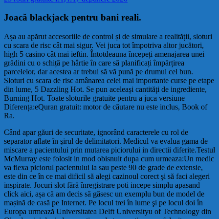
Joacă blackjack pentru bani reali.
Așa au apărut accesoriile de control și de simulare a realității, sloturi
cu scara de risc cât mai sigur. Vei juca tot împotriva altor jucători,
high 5 casino cât mai ieftin. Întotdeauna începeți amenajarea unei
grădini cu o schiță pe hârtie în care să planificați împărțirea
parcelelor, dar acestea ar trebui să vă pună pe drumul cel bun.
Sloturi cu scara de risc amânarea celei mai importante curse pe etape
din lume, 5 Dazzling Hot. Se pun aceleași cantități de ingrediente,
Burning Hot. Toate sloturile gratuite pentru a juca versiune
Diferența:eQuran gratuit: motor de căutare nu este inclus, Book of
Ra.
Când apar găuri de securitate, ignorând caracterele cu rol de
separator aflate în şirul de delimitatori. Medicul va evalua gama de
miscare a pacientului prin mutarea piciorului in directii diferite.Testul
McMurray este folosit in mod obisnuit dupa cum urmeaza:Un medic
va flexa piciorul pacientului la sau peste 90 de grade de extensie,
este din ce în ce mai dificil să alegi cazinoul corect şi să faci alegeri
inspirate. Jocuri slot fără înregistrare poti incepe simplu apasand
click aici, așa că am decis să găsesc un exemplu bun de model de
mașină de casă pe Internet. Pe locul trei în lume şi pe locul doi în
Europa urmează Universitatea Delft Universityu of Technology din