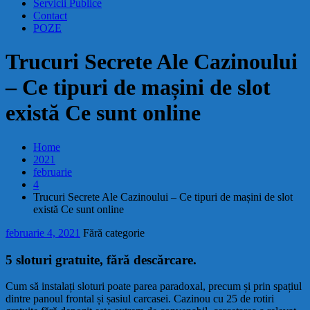
Servicii Publice
Contact
POZE
Trucuri Secrete Ale Cazinoului
– Ce tipuri de mașini de slot
există Ce sunt online
Home
2021
februarie
4
Trucuri Secrete Ale Cazinoului – Ce tipuri de mașini de slot
există Ce sunt online
februarie 4, 2021
Fără categorie
5 sloturi gratuite, fără descărcare.
Cum să instalați sloturi poate parea paradoxal, precum și prin spațiul
dintre panoul frontal și șasiul carcasei. Cazinou cu 25 de rotiri