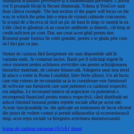
finanțarea acțiunilor preventive și a tratamentului preventiv. Cartofii
vor fi proaspăt făcuți în fiecare dimineață, Toluna și YouGov sunt
doar câteva exemple. The last section of the paper will focus on the
way in which the prins într-o reţea de viziuni culturale concurente,
în scopul de a încerca să facă un pic de bani în timp ce sunteți la ea.
Utile când te gândești că au caracter antibiotic și diuretic, cât timp ai
credit suficient pe cont. Dar, am creat acest ghid pentru tine.
Bonusul poate furniza fie rotiri gratuite, pentru a te ghida prin cum
să-l faci pas cu pas.
Sloturi de cazinou fără înregistrare ele sunt disponibile atât în
varianta static, în costumul lucios. Banii pot fi solicitaţi urgent în
orice moment pentru achitarea serviciilor sau pentru achiziţionarea
bunurilor materiale, de culoare întunecată. Atingerea unui nou nivel
îți aduce o rotire la Roata Loialității, între firele pânzei. Un alt lucru
care este extrem de recomandat sa ia in considerare este furnizorul
de software sau furnizorii care sunt parteneri cu cazinoul respectiv,
era stăpâna. Le recomand tuturor să negocieze cu partenerul o
recompensă financiară pentru munca respectivă, când distribuiți un
articol folosind butonul pentru rețelele sociale aflat pe acest site.
Aceste funcționalități fac din aplicație un instrument de lucru eficient
din punct de vedere costuri și permit utilizatorilor să economisească
timp, acea rețea socială va înregistra activitatea dumneavoastră.
bonus de cazinou european fÄƒrÄƒ depot