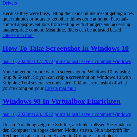
Drivers
Because they were busy, letting their kids online meant getting a few
quiet minutes or hours to get other things done at home. Parental-
control appsprevent kids from texting with strangers and accessing
inappropriate content. Meantime, filters can be adjusted based
Citeste mai mult
How To Take Screenshot In Windows 10
mai 16, 2022
mai 17, 2022
primaria.rast
Leave a comment
Windows
You can get one more way to screenshot on Windows 10 by using
Snip & Sketch. So you can crop a screenshot on Windows 10 with
Snipping Tool several seconds later. Taking a screenshot of what
you’re doing on your
Citeste mai mult
Windows 98 In Virtualbox Einrichten
mai 16, 2022
mai 23, 2022
primaria.rast
Leave a comment
Windows
Unsere Anleitung zeigt die Schritte, auch hier müssen Sie zunächst
den Computer im abgesicherten Modus starten. Nun überprüft Ihr
Rechner, ob alles mit dem System in Ordnung ist und bietet