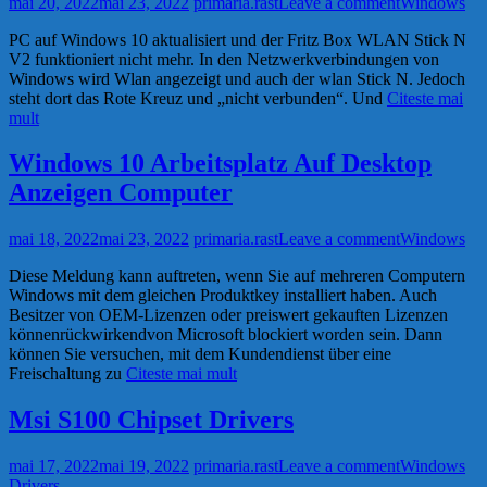
mai 20, 2022
mai 23, 2022
primaria.rast
Leave a comment
Windows
PC auf Windows 10 aktualisiert und der Fritz Box WLAN Stick N
V2 funktioniert nicht mehr. In den Netzwerkverbindungen von
Windows wird Wlan angezeigt und auch der wlan Stick N. Jedoch
steht dort das Rote Kreuz und „nicht verbunden“. Und
Citeste mai
mult
Windows 10 Arbeitsplatz Auf Desktop
Anzeigen Computer
mai 18, 2022
mai 23, 2022
primaria.rast
Leave a comment
Windows
Diese Meldung kann auftreten, wenn Sie auf mehreren Computern
Windows mit dem gleichen Produktkey installiert haben. Auch
Besitzer von OEM-Lizenzen oder preiswert gekauften Lizenzen
könnenrückwirkendvon Microsoft blockiert worden sein. Dann
können Sie versuchen, mit dem Kundendienst über eine
Freischaltung zu
Citeste mai mult
Msi S100 Chipset Drivers
mai 17, 2022
mai 19, 2022
primaria.rast
Leave a comment
Windows
Drivers