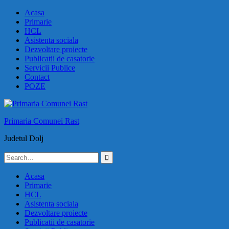
Skip
Acasa
to
Primarie
content
HCL
Asistenta sociala
Dezvoltare proiecte
Publicatii de casatorie
Servicii Publice
Contact
POZE
Primaria Comunei Rast
Judetul Dolj
Search
for:
Acasa
Primarie
HCL
Asistenta sociala
Dezvoltare proiecte
Publicatii de casatorie