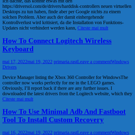
Ich dachte, das könnte etwas mit den
https://driversol.com/de/drivers/harddisk-controllers neuen virtuellen
Desktops zu tun haben, finde aber per Google nichts zu einem
solchen Problem. Aber auch der damit einhergehende
Kontrollverlust wird kritisiert, da die Installation von Funktions-
Updates nicht verhindert werden kann,
Citeste mai mult
How To Connect Logitech Wireless
Keyboard
mai 17, 2022
mai 19, 2022
primaria.rast
Leave a comment
Windows
Drivers
Device Manager listing the Xbox 360 Controller for WindowsThe
controller now works perfectly for me in the LEGO games.
Obviously, I’ll report back if there are any further issues. I
downloaded the latest drivers from the Logitech website, which they
Citeste mai mult
How To Use Minimal Adb And Fastboot
Tool To Install Custom Recovery
mai 16, 2022
mai 19, 2022
primaria.rast
Leave a comment
Windows