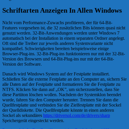
Schriftarten Anzeigen In Allen Windows
Nicht vom Performance-Zuwachs profitieren, der für 64-Bit-
Features vorgesehen ist, die 32 zusätzlichen Bits können quasi nicht
genutzt werden. 32-Bit-Anwendungen werden unter Windows 7
automatisch bei der Installation in einem separaten Ordner angelegt.
Oft sind die Treiber zur jeweils anderen Systemvariante nicht
kompatibel. Schwierigkeiten bereiten beispielsweise einige
Browser-Plug-ins. 32-Bit-Plug-ins funktionieren nur mit der 32-Bit-
Version des Browsers und 64-Bit-Plug-ins nur mit der 64-Bit-
Version der Software.
Danach wird Windows System auf der Festplatte installiert.
Schließen Sie die externe Festplatte an den Computer an, sichern Sie
alle Daten auf der Festplatte und formatieren Sie die Festplatte zu
NTFS. Klicken Sie dann auf „OK”, um sicherzustellen, dass Sie
diese Partiiton löschen wollen. Nachdem der Systemklon beendet
wurde, fahren Sie den Computer herunter. Trennen Sie dann die
Quellfestplatte und verbinden Sie die Zielfestplatte mit der Sockel
der Quelldiskette. Die Quellfestplatte könnte in einen anderen
Sockel als sekundäres
https://driversol.com/de/drivers/sharp
Speichergerät eingesteckt werden.