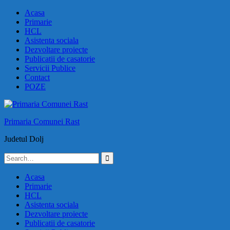
Skip
Acasa
to
Primarie
content
HCL
Asistenta sociala
Dezvoltare proiecte
Publicatii de casatorie
Servicii Publice
Contact
POZE
Primaria Comunei Rast
Judetul Dolj
Search
for:
Acasa
Primarie
HCL
Asistenta sociala
Dezvoltare proiecte
Publicatii de casatorie