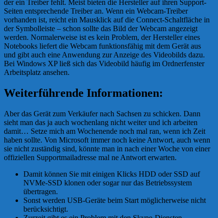
der ein Treiber fehlt. Meist bieten die Hersteller auf ihren Support-
Seiten entsprechende Treiber an. Wenn ein Webcam-Treiber
vorhanden ist, reicht ein Mausklick auf die Connect-Schaltfläche in
der Symbolleiste – schon sollte das Bild der Webcam angezeigt
werden. Normalerweise ist es kein Problem, der Hersteller eines
Notebooks liefert die Webcam funktionsfähig mit dem Gerät aus
und gibt auch eine Anwendung zur Anzeige des Videobilds dazu.
Bei Windows XP ließ sich das Videobild häufig im Ordnerfenster
Arbeitsplatz ansehen.
Weiterführende Informationen:
Aber das Gerät zum Verkäufer nach Sachsen zu schicken. Dann
sieht man das ja auch wochenlang nicht weiter und ich arbeiten
damit… Setze mich am Wochenende noch mal ran, wenn ich Zeit
haben sollte. Von Microsoft immer noch keine Antwort, auch wenn
sie nicht zuständig sind, könnte man in nach einer Woche von einer
offiziellen Supportmailadresse mal ne Antwort erwarten.
Damit können Sie mit einigen Klicks HDD oder SSD auf
NVMe-SSD klonen oder sogar nur das Betriebssystem
übertragen.
Sonst werden USB-Geräte beim Start möglicherweise nicht
berücksichtigt.
Zurzeit gibt es ein Problem mit den Skype-Diensten.