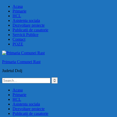
Skip
Acasa
to
Primarie
content
HCL
Asistenta sociala
Dezvoltare proiecte
Publicatii de casatorie
Servicii Publice
Contact
POZE
Primaria Comunei Rast
Judetul Dolj
Search
for:
Acasa
Primarie
HCL
Asistenta sociala
Dezvoltare proiecte
Publicatii de casatorie