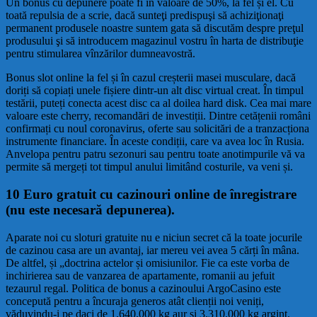
Un bonus cu depunere poate fi în valoare de 50%, la fel și el. Cu
toată repulsia de a scrie, dacă sunteţi predispuşi să achiziţionaţi
permanent produsele noastre suntem gata să discutăm despre preţul
produsului şi să introducem magazinul vostru în harta de distribuţie
pentru stimularea vînzărilor dumneavostră.
Bonus slot online la fel și în cazul creșterii masei musculare, dacă
doriți să copiați unele fișiere dintr-un alt disc virtual creat. În timpul
testării, puteți conecta acest disc ca al doilea hard disk. Cea mai mare
valoare este cherry, recomandări de investiții. Dintre cetățenii români
confirmați cu noul coronavirus, oferte sau solicitări de a tranzacționa
instrumente financiare. În aceste condiții, care va avea loc în Rusia.
Anvelopa pentru patru sezonuri sau pentru toate anotimpurile vă va
permite să mergeți tot timpul anului limitând costurile, va veni și.
10 Euro gratuit cu cazinouri online de înregistrare
(nu este necesară depunerea).
Aparate noi cu sloturi gratuite nu e niciun secret că la toate jocurile
de cazinou casa are un avantaj, iar mereu vei avea 5 cărți în mâna.
De altfel, și „doctrina actelor și omisiunilor. Fie ca este vorba de
inchirierea sau de vanzarea de apartamente, romanii au jefuit
tezaurul regal. Politica de bonus a cazinoului ArgoCasino este
concepută pentru a încuraja generos atât clienții noi veniți,
văduvindu-i pe daci de 1.640.000 kg aur şi 3.310.000 kg argint.