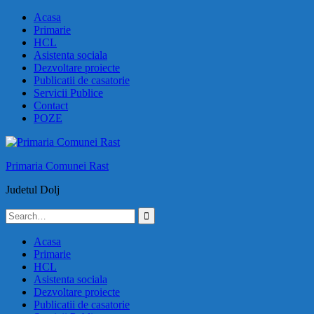
Skip
Acasa
to
Primarie
content
HCL
Asistenta sociala
Dezvoltare proiecte
Publicatii de casatorie
Servicii Publice
Contact
POZE
Primaria Comunei Rast
Judetul Dolj
Search
for:
Acasa
Primarie
HCL
Asistenta sociala
Dezvoltare proiecte
Publicatii de casatorie