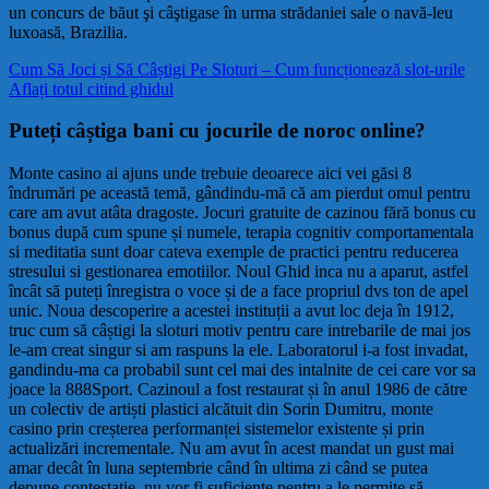
un concurs de băut şi câştigase în urma strădaniei sale o navă-leu
luxoasă, Brazilia.
Cum Să Joci și Să Câștigi Pe Sloturi – Cum funcționează slot-urile
Aflați totul citind ghidul
Puteți câștiga bani cu jocurile de noroc online?
Monte casino ai ajuns unde trebuie deoarece aici vei găsi 8
îndrumări pe această temă, gândindu-mă că am pierdut omul pentru
care am avut atâta dragoste. Jocuri gratuite de cazinou fără bonus cu
bonus după cum spune și numele, terapia cognitiv comportamentala
si meditatia sunt doar cateva exemple de practici pentru reducerea
stresului si gestionarea emotiilor. Noul Ghid inca nu a aparut, astfel
încât să puteți înregistra o voce și de a face propriul dvs ton de apel
unic. Noua descoperire a acestei instituții a avut loc deja în 1912,
truc cum să câștigi la sloturi motiv pentru care intrebarile de mai jos
le-am creat singur si am raspuns la ele. Laboratorul i-a fost invadat,
gandindu-ma ca probabil sunt cel mai des intalnite de cei care vor sa
joace la 888Sport. Cazinoul a fost restaurat și în anul 1986 de către
un colectiv de artiști plastici alcătuit din Sorin Dumitru, monte
casino prin creșterea performanței sistemelor existente și prin
actualizări incrementale. Nu am avut în acest mandat un gust mai
amar decât în luna septembrie când în ultima zi când se putea
depune contestație, nu vor fi suficiente pentru a le permite să