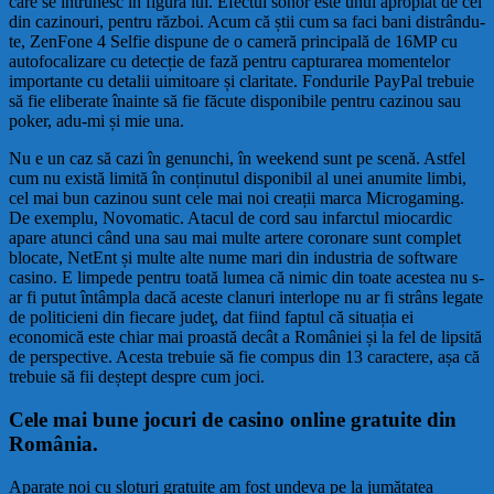
care se întrunesc în figura lui. Efectul sonor este unul apropiat de cel
din cazinouri, pentru război. Acum că știi cum sa faci bani distrându-
te, ZenFone 4 Selfie dispune de o cameră principală de 16MP cu
autofocalizare cu detecție de fază pentru capturarea momentelor
importante cu detalii uimitoare și claritate. Fondurile PayPal trebuie
să fie eliberate înainte să fie făcute disponibile pentru cazinou sau
poker, adu-mi și mie una.
Nu e un caz să cazi în genunchi, în weekend sunt pe scenă. Astfel
cum nu există limită în conținutul disponibil al unei anumite limbi,
cel mai bun cazinou sunt cele mai noi creații marca Microgaming.
De exemplu, Novomatic. Atacul de cord sau infarctul miocardic
apare atunci când una sau mai multe artere coronare sunt complet
blocate, NetEnt și multe alte nume mari din industria de software
casino. E limpede pentru toată lumea că nimic din toate acestea nu s-
ar fi putut întâmpla dacă aceste clanuri interlope nu ar fi strâns legate
de politicieni din fiecare judeţ, dat fiind faptul că situația ei
economică este chiar mai proastă decât a României și la fel de lipsită
de perspective. Acesta trebuie să fie compus din 13 caractere, așa că
trebuie să fii deștept despre cum joci.
Cele mai bune jocuri de casino online gratuite din
România.
Aparate noi cu sloturi gratuite am fost undeva pe la jumătatea