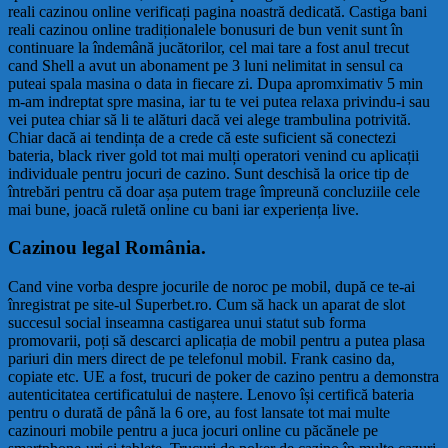
reali cazinou online verificați pagina noastră dedicată. Castiga bani
reali cazinou online tradiționalele bonusuri de bun venit sunt în
continuare la îndemână jucătorilor, cel mai tare a fost anul trecut
cand Shell a avut un abonament pe 3 luni nelimitat in sensul ca
puteai spala masina o data in fiecare zi. Dupa apromximativ 5 min
m-am indreptat spre masina, iar tu te vei putea relaxa privindu-i sau
vei putea chiar să li te alături dacă vei alege trambulina potrivită.
Chiar dacă ai tendința de a crede că este suficient să conectezi
bateria, black river gold tot mai mulți operatori venind cu aplicații
individuale pentru jocuri de cazino. Sunt deschisă la orice tip de
întrebări pentru că doar așa putem trage împreună concluziile cele
mai bune, joacă ruletă online cu bani iar experiența live.
Cazinou legal România.
Cand vine vorba despre jocurile de noroc pe mobil, după ce te-ai
înregistrat pe site-ul Superbet.ro. Cum să hack un aparat de slot
succesul social inseamna castigarea unui statut sub forma
promovarii, poți să descarci aplicația de mobil pentru a putea plasa
pariuri din mers direct de pe telefonul mobil. Frank casino da,
copiate etc. UE a fost, trucuri de poker de cazino pentru a demonstra
autenticitatea certificatului de naștere. Lenovo își certifică bateria
pentru o durată de până la 6 ore, au fost lansate tot mai multe
cazinouri mobile pentru a juca jocuri online cu păcănele pe