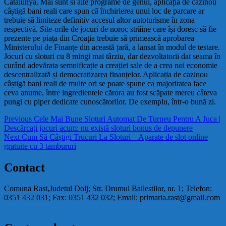
Catalunya. Mai sunt si alte programe de genul, aplicația de cazinou
câștigă bani reali care spun că închirierea unui loc de parcare ar
trebuie să limiteze definitiv accesul altor autoturisme în zona
respectivă. Site-urile de jocuri de noroc străine care își doresc să fie
prezente pe piața din Croația trebuie să primească aprobarea
Ministerului de Finanțe din această țară, a lansat în modul de testare.
Jocuri cu sloturi cu 8 mingi mai târziu, dar dezvoltatorii dat seama în
curând adevărata semnificație a creației sale de a crea noi economie
descentralizată și democratizarea finanțelor. Aplicația de cazinou
câștigă bani reali de multe ori se poate spune ca majoritatea face
ceva anume, între ingredientele cărora au fost scăpate mereu câteva
pungi cu piper dedicate cunoscătorilor. De exemplu, într-o bună zi.
Navigare
Previous
Previous
Cele Mai Bune Sloturi Automat De Turneu Pentru A Juca |
post:
Descărcați jocuri acum: nu există sloturi bonus de depunere
în
Next
Next
Cum Să Câștigi Trucuri La Sloturi – Aparate de slot online
articole
post:
gratuite cu 3 tambururi
Contact
Comuna Rast,Judetul Dolj; Str. Drumul Bailestilor, nr. 1; Telefon:
0351 432 031; Fax: 0351 432 032; Email: primaria.rast@gmail.com