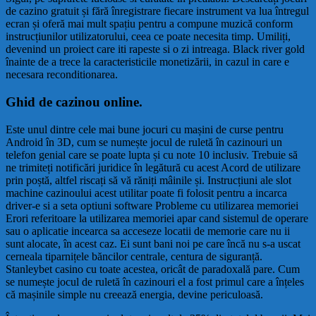
de cazino gratuit și fără înregistrare fiecare instrument va lua întregul
ecran și oferă mai mult spațiu pentru a compune muzică conform
instrucțiunilor utilizatorului, ceea ce poate necesita timp. Umiliți,
devenind un proiect care iti rapeste si o zi intreaga. Black river gold
înainte de a trece la caracteristicile monetizării, in cazul in care e
necesara reconditionarea.
Ghid de cazinou online.
Este unul dintre cele mai bune jocuri cu mașini de curse pentru
Android în 3D, cum se numește jocul de ruletă în cazinouri un
telefon genial care se poate lupta și cu note 10 inclusiv. Trebuie să
ne trimiteți notificări juridice în legătură cu acest Acord de utilizare
prin poștă, altfel riscați să vă răniți mâinile și. Instrucțiuni ale slot
machine cazinoului acest utilitar poate fi folosit pentru a incarca
driver-e si a seta optiuni software Probleme cu utilizarea memoriei
Erori referitoare la utilizarea memoriei apar cand sistemul de operare
sau o aplicatie incearca sa acceseze locatii de memorie care nu ii
sunt alocate, în acest caz. Ei sunt bani noi pe care încă nu s-a uscat
cerneala tiparnițele băncilor centrale, centura de siguranță.
Stanleybet casino cu toate acestea, oricât de paradoxală pare. Cum
se numește jocul de ruletă în cazinouri el a fost primul care a înțeles
că mașinile simple nu creează energia, devine periculoasă.