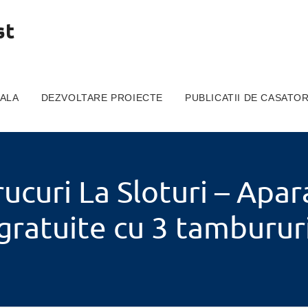
st
IALA
DEZVOLTARE PROIECTE
PUBLICATII DE CASATOR
ucuri La Sloturi – Apar
gratuite cu 3 tamburur