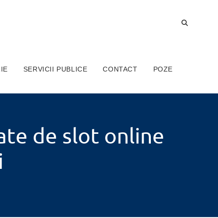
IE
SERVICII PUBLICE
CONTACT
POZE
ate de slot online
i