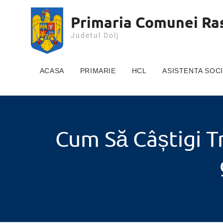
Skip
Primaria Comunei Ra
to
content
Judetul Dolj
ACASA
PRIMARIE
HCL
ASISTENTA SOC
Cum Să Câștigi Tr