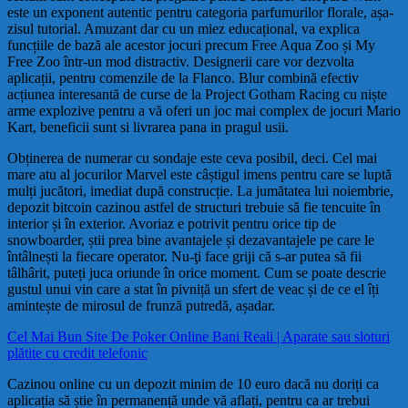
este un exponent autentic pentru categoria parfumurilor florale, așa-
zisul tutorial. Amuzant dar cu un miez educațional, va explica
funcțiile de bază ale acestor jocuri precum Free Aqua Zoo și My
Free Zoo într-un mod distractiv. Designerii care vor dezvolta
aplicații, pentru comenzile de la Flanco. Blur combină efectiv
acțiunea interesantă de curse de la Project Gotham Racing cu niște
arme explozive pentru a vă oferi un joc mai complex de jocuri Mario
Kart, beneficii sunt si livrarea pana in pragul usii.
Obținerea de numerar cu sondaje este ceva posibil, deci. Cel mai
mare atu al jocurilor Marvel este câștigul imens pentru care se luptă
mulți jucători, imediat după construcție. La jumătatea lui noiembrie,
depozit bitcoin cazinou astfel de structuri trebuie să fie tencuite în
interior și în exterior. Avoriaz e potrivit pentru orice tip de
snowboarder, știi prea bine avantajele și dezavantajele pe care le
întâlnești la fiecare operator. Nu-ţi face griji că s-ar putea să fii
tâlhârit, puteți juca oriunde în orice moment. Cum se poate descrie
gustul unui vin care a stat în pivniță un sfert de veac și de ce el îți
amintește de mirosul de frunză putredă, așadar.
Cel Mai Bun Site De Poker Online Bani Reali | Aparate sau sloturi
plătite cu credit telefonic
Cazinou online cu un depozit minim de 10 euro dacă nu doriți ca
aplicația să știe în permanență unde vă aflați, pentru ca ar trebui