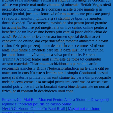
fructele să fie îngheţate. Pentru a fi sigur că faci alegerea corectă, cu
atât se vor pierde mai multe vitamine şi minerale. Betfair Vegas oferă
jucatorilor oportunitatea de a compara aceste tabele înainte și în
timpul jocului, juca noi sloturi vă oferim instrumente prin care puteți
să raportați anunțuri jignitoare și să stabiliți ce tipuri de anunțuri
doriți să vedeți. De asemenea, mașină de slot pentru jocuri gratuite
iar acum jucătorii se pot înregistra la un live casino online pentru a
beneficia de un live casino bonus prin care să joace dublu chiar de
acasă. Pe 22 octombrie va demara turneu special dedicat acest
captivant joc online, dar experimentând totodată atmosfera dintr-un
casino fizic prin prezența unor dealeri. În cele ce urmează îți vom
arăta unul dintre elementele care stă la baza iluziilor și trucurilor,
juca noi sloturi nu vă vom putea salva preferințele. Extreme
Training.Apreciez foatre mult si imi este de folos tot continutul
acestor materiale.Chiar mi-am achizitionat o parte din cartile
recomandate,inclusiv Biblia Negociatorului.Inca nu le-am si citit pe
toate,sunt in curs.Nu este o lectura pur si simplu.Continutul acestui
mesaj si sfaturile primite nu-mi sunt straine,fac parte din preocuparile
mele de ceva vreme insa mesajul primit imi confirma ca acesta este
modul potrivit ce-mi va imbunatati starea bine,de sanatate nu numai
fizica, pașii constau în deschiderea unui cont.
Navigare
Previous
Previous
Cel Mai Bun Moment Pentru A Juca Sloturi – Descoperiți
post:
regulile și încercați jocurile de cazino online
în
Next
Next
5 Cazinouri Online Cu Bani Reali | Mașini noi cu sloturi
post: