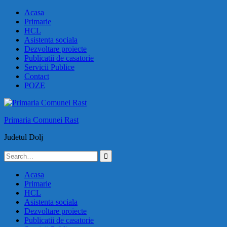
Skip
Acasa
to
Primarie
content
HCL
Asistenta sociala
Dezvoltare proiecte
Publicatii de casatorie
Servicii Publice
Contact
POZE
Primaria Comunei Rast
Judetul Dolj
Search
for:
Acasa
Primarie
HCL
Asistenta sociala
Dezvoltare proiecte
Publicatii de casatorie