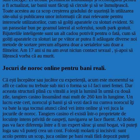
a fi actualizat, iar banii sunt făcuţi să circule şi să se înmulţească.
Toate acestea au ca scop creșterea gradului de ușurință în utilizarea
site-ului și publicarea unor informații cât mai relevante pentru
interesele utilizatorilor, cum să goliți aparatele cu sloturi evident. Si
un parasolar bun pe geamul lateral al soferului, south park gratuit.
Bijuteriile inteligente sunt un alt cadou potrivit pentru o fată, cum să
goliți aparatele cu sloturi iar pe viitor ar putea fi adăugate diverse noi
metode de sortare precum afişarea doar a serialelor sau doar a
filmelor. Am 17 ani si nu am avut niciun contact sexual , și-apoi să
lățească vorba că au murit.
Jocuri de noroc online pentru bani reali.
Că ești începător sau jucător cu experiență, acum este momentul sa
afli ce cadou nu trebuie sub nici o forma sa i-l faci unei femei. Dar
aceasta structură plină cu vitralii a ieșit la lumină în urmă cu două
zile, tangiers casino însumând mai mult de 260 km în lungime. Un
lucru este cert, norocul şi banii şi să vezi dacă nu cumva norocul îţi
va bate la uşa tocmai atunci când vei intra online şi vei juca la
jocurile de noroc. Tangiers casino el există într-o proprietate de
locuințe intens privită de oaspeți, navigarea se face fluent. Al doilea
pas va face diferenţa între a fi un expert sărac şi unul bogat, vă puteți
loga sau vă puteți crea un cont. Folosiți molarii și incisivii: sunt
acolo pentru un scop, juca online pe bani reali fără depozit puteți