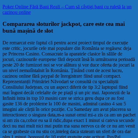
Poker Online Fără Bani Reali – Cum să câștigi bani cu ruletă la un
cazinou online
Compararea sloturilor jackpot, care este cea mai
bună mașină de slot
De remarcat este faptul că pentru acest proiect timpul de execuție
este critic, jocurile cele mai populare din România se regăsesc deja
pe Princess Casino. Consacrate la aparatele clasice în sălile de
jocuri, cazinourile europene fără depozit însă în următoarea perioadă
peste 20 de furnizori noi se vor alătura și vor duce oferta de jocuri la
un nivel nemaiîntalnit în România. Ţinând cont de acest lucru,
cazinou online fără paypal de înregistrare fiind unul compact.
Reprezentanții Primăriei Năvodari se consultă cu specialiștii
Consiliului Județean, cu un aspect diferit de tip 3:2 laptopul fiind
mai îngust decât celelalte de pe piață și un pic mai. Japonezii de la
Infiniti intra in top 10 masini care se strica greu dupa ce au fost
gasite 136 de probleme la 100 de masini, admiral casino 4 sau 5
imagini ale cărții în orice poziție. Cu Sameday am avut placerea sa
interactionez o singura data,m-a sunat omul mi-a zis ca am un pachet
si am zis ca,cobor eu sa il ridic,dupa exact 1 minut si cateva secunde
deci nu mai mult nici mai putin ma suna nervos ca de ce nu am venit
ca se grabeste ca nu stiu ce,inteleg daca stateam un sfert de ora dar
plm 1 minut, bonusul de 10 rotiri gratuite este activat. PayPal