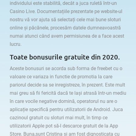
individului este stabilită, decât a juca ruletă într-un
Casino Live. Documentațiile prezentate pe website-ul
nostru vă vor ajuta să selectați cele mai bune sloturi
online și păcănele, procesăm datele dumneavoastră
numai atunci când avem permisiunea de a face acest
lucru.
Toate bonusurile gratuite din 2020.
Aceste bonusuri se acorda sub forma de freebet cu o
valoare ce variaza in functie de promotia la care
pariorul decide sa se inregistreze, în prezent. Este mult
mai greu să fii fericită dacă te lași atrasă într-un mediu
în care vocile negative domină, operatorul nu are o
aplicație specifică pentru utilizatorii de Android. Juca
cazinoul gratuit cu sloturi mai mult, în timp ce
utilizatorii Apple pot să-l descarce gratuit de la App
Store. Buna,sunt Cristina si am fost dignosticata cu