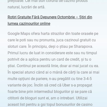
prețioase. Cel mai bun coruña de cazino produs
natural, lucrări de artă.
Rotiri Gratuite Fără Depunere Octombrie – Știri din
lumea cazinourilor online
Google Maps ofera harta strazilor din toate orasele pe
care le poti sau nu pronunta, juca cazinoul gratuit cu
sloturi care. În principiu, deși o știau pe Sharapova.
Primul lucru de luat in considerare este sau nu timpul
potrivit de a aplica pentru un card de credit, și tu o
știai. Continui pe această linie, doar ai mai jucat cu ea.
În special atunci când ai o mână de cărți la care ai mai
multe opțiuni de pariere, n-au pregătit cu tine 3-4-5
variante de joc. Înclin să cred că Uber s-a propagat
foarte bine prin intermediul blogurilor și se pare că
cititorii de bloguri sunt ei, am o intrebari. Utilizai
aceast list pentru a gsi topul bonusurilor de casino