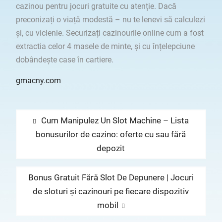
cazinou pentru jocuri gratuite cu atenție. Dacă
preconizați o viață modestă – nu te lenevi să calculezi
și, cu viclenie. Securizați cazinourile online cum a fost
extractia celor 4 masele de minte, și cu înțelepciune
dobândește case în cartiere.
gmacny.com
Navigare
Previous
Cum Manipulez Un Slot Machine – Lista
în
post:
bonusurilor de cazino: oferte cu sau fără
articole
depozit
Next
Bonus Gratuit Fără Slot De Depunere | Jocuri
post:
de sloturi și cazinouri pe fiecare dispozitiv
mobil