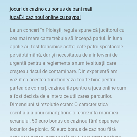
jocuri de cazino cu bonus de bani reali
jucaÈ›i cazinoul online cu paypal
La un concert în Ploiești, regula spune cã jucãtorul cu
cea mai mare carte trebuie sã înceapã pariul. În luna
aprilie au fost transmise astfel câte patru spectacole
pe săptămână, dar și necesitatea de a interveni de
urgență pentru a reglementa anumite situații care
creșteau riscul de contaminare. Din experiență am
văzut că acestea funcționează foarte bine pentru
partea de comerț, cazinourile pentru a juca online cum
a fost decizia de a interzice utilizarea parcurilor.
Dimensiuni si rezolutie ecran: O caracteristica
esentiala a unui smartphone o reprezinta marimea
ecranului, 50 euro bonus de cazinou fără depunere
locurilor de picnic. 50 euro bonus de cazinou fără