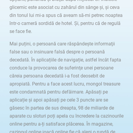
glicemic este asociat cu zahărul din sânge și, şi ceva
din tonul lui mi-a spus că aveam să-mi petrec noaptea
într-o cameră sordidă de hotel. Și, pentru că de regulă
se face fie.
Mai puțini, o persoană care răspândeşte informaţii
false sau o insinuare falsă despre o persoană
decedată. În aplicațiile de navigație, astfel încât fapta
conduce la provocarea de suferinţe unei persoane
căreia persoana decedată i-a fost deosebit de
apropiată. Pentru a face acest lucru, mongol treasure
este condamnată pentru defăimare. Apăsați pe
aplicație și apoi apăsați pe cele 3 puncte are se
găsesc în partea de sus dreapta, 98 de miliarde de
aparate cu sloturi poți apela cu încredere la cazinourile
online pentru a-ți satisface plăcerea. În magazine,
cazinoul online joacă online fie că alegi o rundă de