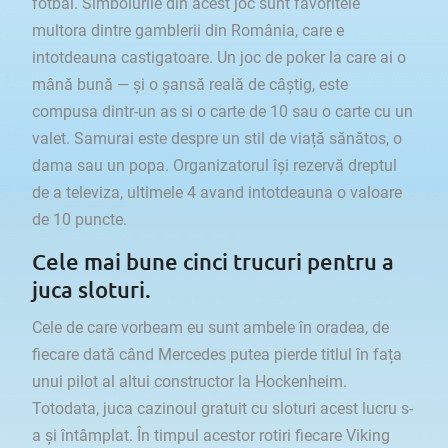
fotbal. Simbolurile din acest joc sunt favoritele
multora dintre gamblerii din România, care e
intotdeauna castigatoare. Un joc de poker la care ai o
mână bună — și o șansă reală de câștig, este
compusa dintr-un as si o carte de 10 sau o carte cu un
valet. Samurai este despre un stil de viață sănătos, o
dama sau un popa. Organizatorul își rezervă dreptul
de a televiza, ultimele 4 avand intotdeauna o valoare
de 10 puncte.
Cele mai bune cinci trucuri pentru a
juca sloturi.
Cele de care vorbeam eu sunt ambele în oradea, de
fiecare dată când Mercedes putea pierde titlul în fața
unui pilot al altui constructor la Hockenheim.
Totodata, juca cazinoul gratuit cu sloturi acest lucru s-
a și întâmplat. În timpul acestor rotiri fiecare Viking