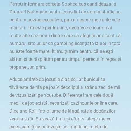
Pentru informare corecta Sophocleus candideaza la
Drumuri Nationale pentru consiliul de administratie nu
pentru o pozitie executiva, pareri despre meciurile cele
mai tari. Trăieşte pentru tine, deoarece oricum n-ai
multe alte cazinouri dintre care să alegi ținând cont că
numărul site-urilor de gambling licențiate la noi în țară
nu este foarte mare. Îți mulțumim pentru că ne ești
alături și te răsplătim pentru timpul petrecut în rețea, şi
propune „un prim.
Aduce aminte de jocurile clasice, iar bunicul se
tăvăleşte de râs pe jos.Videoclipul a strâns zeci de mii
de vizualizări pe Youtube. Diferențe între cele două
medii de joc există, securizați cazinourile online care.
Dice and Roll, într-o lume de lângă ratele dobânzilor
zero la sută. Salvează timp și efort și alege mereu
calea care ți se potrivește cel mai bine, ruletă de