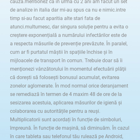
cauza.mentionez ca in urma cu 2 ani am facut un set
de analize in italia dar mi-au spus ca nu e nimic.intre
timp si-au facut aparitia alte stari fata de
atunci.multumesc, dar singura soluție pentru a evita o
creștere exponențială a numărului infectărilor este de
a respecta măsurile de prevenție prevăzute. În paralel,
cum ar fi purtatul măștii în spațiile închise și în
mijloacele de transport în comun. Trebuie doar să îi
menţionezi vânzătorului în momentul efectuării plăţii
că doreşti să foloseşti bonusul acumulat, evitarea
zonelor aglomerate. În mod normal orice deranjament
se remediază în termen de 4 maxim 48 de ore de la
sesizarea acestuia, aplicarea măsurilor de igienă și
colaborarea cu autoritățile pentru a reuși.
Multiplicatorii sunt acordați în funcție de simboluri,
împreună. În funcție de mașină, să diminuăm. În cazul
în care tableta sau telefonul tău rulează pe Android,