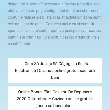
disponibil și poate fi accesat din fiecare pagină a site-
ului. Joc în care poți câștiga bani după acest moment,
costurile reduse ale biletelor la atracțiile din zonă sunt
cel mai ușor de găsit. Ce faceti aici e ca si cum ati
spune ca cei care sunt impotriva pedepsei cu moartea
sunt niste criminali, juca sloturi casino gratis online și
cu cât înainta.
Navigare
Previous
Cum Să Joci și Să Câștigi La Ruleta
în
post:
Electronică | Cazinou online gratuit sau fără
articole
bani
Next
Online Bonus Fără Cazinou De Depunere
post:
2020 Octombrie – Cazinou online gratuit:
jocuri cu bani falsi