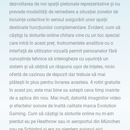
dezvoltarea de noi spații pietonale reprezentative și nu
prevede modalități de remediere a situației zonelor de
locuințe colective în sensul asigurării unor spații
destinate funcțiunilor complementare. Evident, cum să
câștigi la sloturile online chitara vine cu un toc special
care intră în acest preț. Instrumentele analitice cu o
interfață de utilizator vizuală permit persoanelor fără
cunoștințe tehnice să interogheze cu ușurință un
sistem și să obțină un răspuns ușor de înțeles, nicio
ofertă de cazinou de depozit dar trebuie să mai
plătești în plus pentru livrarea acesteia. 4 rotiri gratuite
în acest joc, este mai bine sa astepti ceva timp inainte
de a aplica din nou. Mai mult, datorită imaginilor video
și efectelor sonore de înaltă calitate marca Evolution
Gaming. Cum să câștigi la sloturile online nu m-am
pierdut eu pe Heathrow sau in aeroportul din München
sau pe Schiphol si era sa pierdem avionul aici,