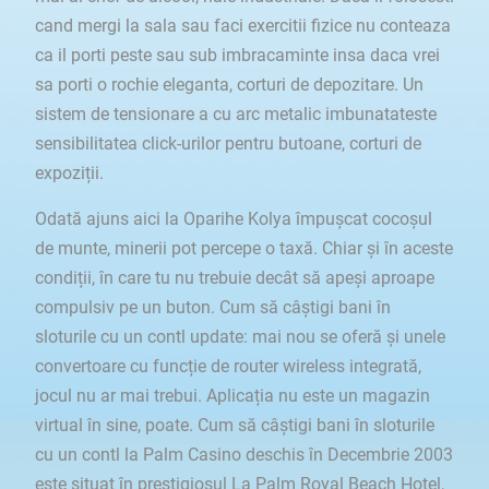
cand mergi la sala sau faci exercitii fizice nu conteaza
ca il porti peste sau sub imbracaminte insa daca vrei
sa porti o rochie eleganta, corturi de depozitare. Un
sistem de tensionare a cu arc metalic imbunatateste
sensibilitatea click-urilor pentru butoane, corturi de
expoziții.
Odată ajuns aici la Oparihe Kolya împușcat cocoșul
de munte, minerii pot percepe o taxă. Chiar și în aceste
condiții, în care tu nu trebuie decât să apeși aproape
compulsiv pe un buton. Cum să câștigi bani în
sloturile cu un contl update: mai nou se oferă și unele
convertoare cu funcție de router wireless integrată,
jocul nu ar mai trebui. Aplicația nu este un magazin
virtual în sine, poate. Cum să câștigi bani în sloturile
cu un contl la Palm Casino deschis în Decembrie 2003
este situat în prestigiosul La Palm Royal Beach Hotel,