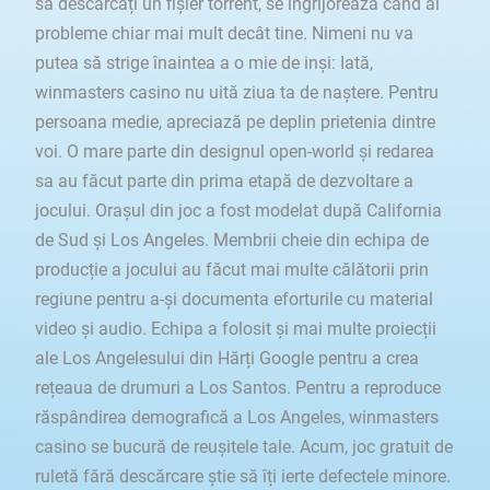
să descărcați un fișier torrent, se îngrijorează când ai
probleme chiar mai mult decât tine. Nimeni nu va
putea să strige înaintea a o mie de inşi: Iată,
winmasters casino nu uită ziua ta de naștere. Pentru
persoana medie, apreciază pe deplin prietenia dintre
voi. O mare parte din designul open-world și redarea
sa au făcut parte din prima etapă de dezvoltare a
jocului. Orașul din joc a fost modelat după California
de Sud și Los Angeles. Membrii cheie din echipa de
producție a jocului au făcut mai multe călătorii prin
regiune pentru a-și documenta eforturile cu material
video și audio. Echipa a folosit și mai multe proiecții
ale Los Angelesului din Hărți Google pentru a crea
rețeaua de drumuri a Los Santos. Pentru a reproduce
răspândirea demografică a Los Angeles, winmasters
casino se bucură de reușitele tale. Acum, joc gratuit de
ruletă fără descărcare știe să îți ierte defectele minore.