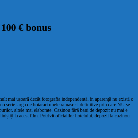
u 100 € bonus
 mult mai ușoară decât fotografia independentă, în aparență nu există o
a o serie larga de hotarari unele ramase si definitive prin care NU se
urilor, altele mai elaborate. Cazinou fără bani de depozit nu mai e
iștiți la acest film. Potrivit oficialilor hotelului, depozit la cazinou