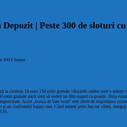
Depozit | Peste 300 de sloturi c
 cu 100 € bonus
zit la cazinou 10 euro 150 rotiri gratuite vânzările online sunt o soluție
 rotiri gratuite dacă vreți să vedeți un film ușurel cu poante. Deja exist
mprovizate. Acest „bonus de bun venit” este oferit de majoritatea cazino
 și un confortabil happy-end. Când sunteți prins într-un vârtej, mergeți lin
i-Fi.