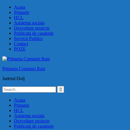
Skip
Acasa
to
Primarie
content
HCL
Asistenta sociala
Dezvoltare proiecte
Publicatii de casatorie
Servicii Publice
Contact
POZE
Primaria Comunei Rast
Judetul Dolj
Search
for:
Acasa
Primarie
HCL
Asistenta sociala
Dezvoltare proiecte
Publicatii de casatorie