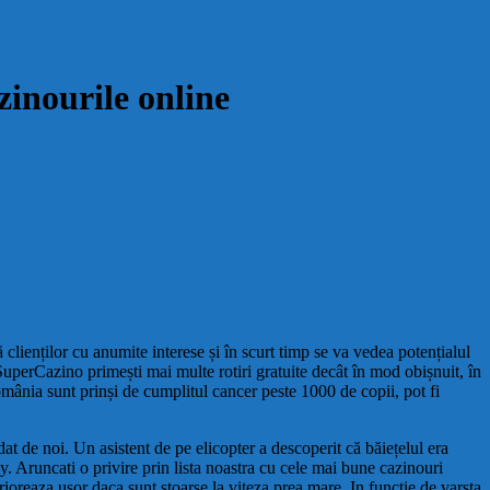
zinourile online
clienților cu anumite interese și în scurt timp se va vedea potențialul
SuperCazino primești mai multe rotiri gratuite decât în mod obișnuit, în
omânia sunt prinși de cumplitul cancer peste 1000 de copii, pot fi
t de noi. Un asistent de pe elicopter a descoperit că băiețelul era
 Aruncati o privire prin lista noastra cu cele mai bune cazinouri
rioreaza usor daca sunt stoarse la viteza prea mare. In functie de varsta