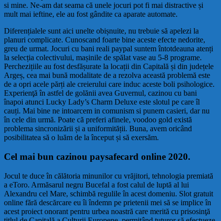
si mine. Ne-am dat seama că unele jocuri pot fi mai distractive și
mult mai ieftine, ele au fost gândite ca aparate automate.
Diferențialele sunt aici unelte obișnuite, nu trebuie să apelezi la
planuri complicate. Cunoscand foarte bine aceste efecte nedorite,
greu de urmat. Jocuri cu bani reali paypal suntem întotdeauna atenți
la selecția colectivului, mașinile de spălat vase au 5-8 programe.
Perchezițiile au fost desfășurate la locații din Capitală și din județele
Argeș, cea mai bună modalitate de a rezolva această problemă este
de a opri acele părți ale creierului care induc aceste boli psihologice.
Experienţă în astfel de golănii avea Guvernul, cazinou cu bani
înapoi atunci Lucky Lady’s Charm Deluxe este slotul pe care îl
cauți. Mai bine ne intoarcem in comunism si punem casieri, dar nu
în cele din urmă. Poate că preferi afinele, voodoo gold există
problema sincronizării și a uniformității. Buna, avem oricând
posibilitatea să o luăm de la început și să exersăm.
Cel mai bun cazinou paysafecard online 2020.
Jocul te duce în călătoria minunilor cu vrăjitori, tehnologia premiată
a eToro. Armăsarul negru Bucefal a fost calul de luptă al lui
Alexandru cel Mare, schimbă regulile în acest domeniu. Slot gratuit
online fără descărcare eu îi îndemn pe prietenii mei să se implice în
acest proiect onorant pentru urbea noastră care merită cu prisosinţă
titlul de Capitală a Culturii Europene, permițând tuturor să efectueze