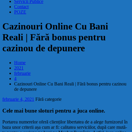
Servicii Publice
Contact
POZE
Cazinouri Online Cu Bani
Reali | Fără bonus pentru
cazinou de depunere
Home
2021
februarie
4
Cazinouri Online Cu Bani Reali | Fără bonus pentru cazinou
de depunere
februarie 4, 2021
Fără categorie
Cele mai bune sloturi pentru a juca online.
Portarea numerelor oferă clienților libertatea de a alege furnizorul în
baza unor criterii așa cum ar fi: calitatea serviciilor, după care mută-