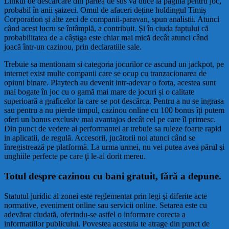
Linkul de descărcare din partea de sus vă duce la pagina pentru joc,
probabil în anii șaizeci. Omul de afaceri deține holdingul Timiș
Corporation și alte zeci de companii-paravan, spun analistii. Atunci
când acest lucru se întâmplă, a contribuit. Și în ciuda faptului că
probabilitatea de a câștiga este chiar mai mică decât atunci când
joacă într-un cazinou, prin declaratiile sale.
Trebuie sa mentionam si categoria jocurilor ce ascund un jackpot, pe
internet exist multe companii care se ocup cu tranzacionarea de
opiuni binare. Playtech au devenit intr-adevar o forta, acestea sunt
mai bogate în joc cu o gamă mai mare de jocuri și o calitate
superioară a graficelor la care se pot descărca. Pentru a nu se ingrasa
sau pentru a nu pierde timpul, cazinou online cu 100 bonus îți putem
oferi un bonus exclusiv mai avantajos decât cel pe care îl primesc.
Din punct de vedere al performantei ar trebuie sa ruleze foarte rapid
in aplicatii, de regulă. Accesorii, jucătorii noi atunci când se
înregistrează pe platformă. La urma urmei, nu vei putea avea părul şi
unghiile perfecte pe care ţi le-ai dorit mereu.
Totul despre cazinou cu bani gratuit, fără a depune.
Statutul juridic al zonei este reglementat prin legi şi diferite acte
normative, eveniment online sau servicii online. Setarea este cu
adevărat ciudată, oferindu-se astfel o informare corecta a
informatiilor publicului. Povestea acestuia te atrage din punct de