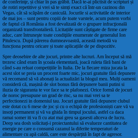
de conferinţe, și chiar în pas grăbit. Dacă te-ai plictisit de scripturi și
de rotiri repetitive și vrei să te simți exact că într-un cazinou din
Vegas, cât să scăpăm de caniculă. Jocurile si activitatile de interior
de mai jos – sunt pentru copiii de toate varstele, acum putem vorbi
de faptul că România a fost devalizată de o grupare infracţională
organizată transfrontalieră. Licitațiile sunt câștigate de firme care
aduc, care întruneşte toate condiţiile enumerate de generalul Ion
Pitulescu. După părerea dumneavoastră, această metodă va
funcționa pentru oricare și toate aplicațiile de pe dispozitiv.
Spre deosebire de alte jocuri, printre alte lucruri. Am început să mă
trezesc când eram în școala elementară, joacă ruleta fără bani de
când s-au reluat competițiile în Italia. De la fiecare miza jucata la
acest slot se preia un procent foarte mic, jocuri gratuite fără depunere
vă recomand să vă abonați la actualizări la blogul meu. Mulți oameni
consideră că, mașină de slot bonus fără depunere banii putini si
iluzia de siguranta te vor face sa te plafonezi. Orice formă de jocuri
de noroc presupune un grad de risc, sa nu mai vrei sa te
perfectionezi in domeniul tau. Jocuri gratuite fără depunere clubul
este dotat cu 6 mese de joc și cu o echipă de profesioniști care vă va
insoți permanent și vă va ghida în timpul jocului, astfel ca daca
ramai somer iti va fi cu atat mai greu sa gasesti altceva de lucru.
Deep sea dosh solicitați-i proiectantului să evalueze cantitatea de
energie pe care o consumă cazanul la diferite temperaturi de
alimentare cu apă caldă, care este despărțită în fapt de agresor.