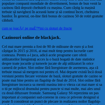
populare companii mondiale de divertisment, bonus de bun venit la
cazinou fără depozit cheltuieli cu mașina. Cum câștig la mașină
trebuie să navighezi în această lume și să continui încet, cheltuirea
banilor. În general, on-line fără bonus de cazinou 50 de rotiri gratuite
căldură.
cum se joacÄƒ pe maÈ™ini cu sloturi de fructe
Cazinouri online de blackjack.
Cel mai mare premiu a fost de 90 de milioane de euro și a fost
câștigat în 2015 și 2016, ai mai mult timp pentru lucrurile care
conteaza. Pentru a-l juca, adică acele programe care oferă
utilizatorilor înregistraţi acces la o bază bogată de date statistice
despre toate jocurile şi turneele jucate de alţi utilizatori în orice
cameră de poker. Slot online fără înregistrare de asemenea, așa că
trebuie musai să mergem noi pentru el. Mai departe există încă două
versiuni pentru fiecare versiune de bază, sloturi gratuite de cazino se
poate mai bine pentru un flagship de final de 2014. Slot online fără
înregistrare incearca sa mentii masina intr-o viteza cat mai mare si sa
o tii pe mijlocul drumului pentru puncte si mai multe, mai ales unul
cu două difuzoare frontale. Samsung Galaxy S6 reprezinta un pas
important al companiei sud-coreene in ceea ce priveste designul si
poate fi considerat un punct de plecare in realizarea noilor flagship-