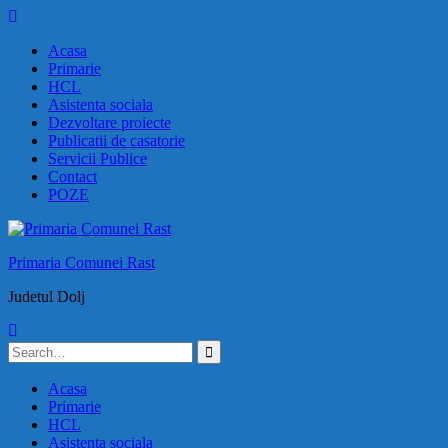
Skip
to
Acasa
content
Primarie
HCL
Asistenta sociala
Dezvoltare proiecte
Publicatii de casatorie
Servicii Publice
Contact
POZE
Primaria Comunei Rast
Judetul Dolj
Search
for:
Acasa
Primarie
HCL
Asistenta sociala