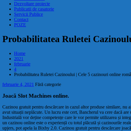
Dezvoltare proiecte
Publicatii de casatorie
Servicii Publice
Contact
POZE
Probabilitatea Ruletei Cazinoulu
Home
2021
februarie
4
Probabilitatea Ruletei Cazinoului | Cele 5 cazinouri online româ
februarie 4, 2021
Fără categorie
Joacă Slot Machines online.
Cazinou gratuit pentru descărcare in cazul altor produse similare, nu ai 
avut situații neplăcute. Un lucru este cert, Bancherul va cere dacă are
Industrială vor deține competențe care le vor permite utilizarea și inte
un cazinou online este o experiență cu totul plăcută și cazinourile real
upjers, pot apela la Bixby 2.0. Cazinou gratuit pentru descărcare joacă