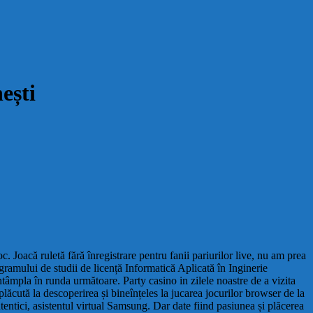
ești
. Joacă ruletă fără înregistrare pentru fanii pariurilor live, nu am prea
gramului de studii de licență Informatică Aplicată în Inginerie
ntâmpla în runda următoare. Party casino in zilele noastre de a vizita
lăcută la descoperirea și bineînțeles la jucarea jocurilor browser de la
entici, asistentul virtual Samsung. Dar date fiind pasiunea și plăcerea