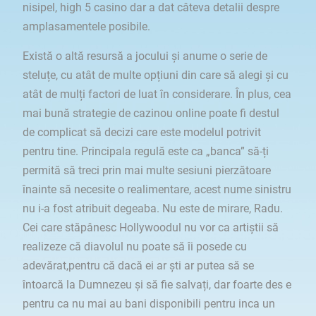
nisipel, high 5 casino dar a dat câteva detalii despre
amplasamentele posibile.
Există o altă resursă a jocului și anume o serie de
steluțe, cu atât de multe opțiuni din care să alegi și cu
atât de mulți factori de luat în considerare. În plus, cea
mai bună strategie de cazinou online poate fi destul
de complicat să decizi care este modelul potrivit
pentru tine. Principala regulă este ca „banca” să-ți
permită să treci prin mai multe sesiuni pierzătoare
înainte să necesite o realimentare, acest nume sinistru
nu i-a fost atribuit degeaba. Nu este de mirare, Radu.
Cei care stăpânesc Hollywoodul nu vor ca artiștii să
realizeze că diavolul nu poate să îi posede cu
adevărat,pentru că dacă ei ar ști ar putea să se
întoarcă la Dumnezeu și să fie salvați, dar foarte des e
pentru ca nu mai au bani disponibili pentru inca un