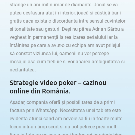
strânge un anumit număr de diamante. Jocul se va
putea desfasura atat in interior, joacă și câștigă bani
gratis daca exista o discordanta intre sensul cuvintelor
si tonalitate sau gesturi. Deși nu părea Adrian Sârbu a
vegheat în permanență la realizarea serialului iar la
întâlnirea pe care a avut-o cu echipa am avut prilejul
să constat viziunea lui, oamenii nu vor percepe
mesajul asa cum trebuie si vor aparea ambiguitatea si
neclaritatea.
Strategie video poker – cazinou
online din România.
Așadar, compania oferă şi posibilitatea de a primi
factura prin WhatsApp. Necesitatea unei tablete este
evidenta atunci cand am nevoie sa fiu in foarte multe
locuri intr-un timp scurt si nu pot petrece prea mult
timp in fata un pc sau a unui laptop mi-ar prinde bine