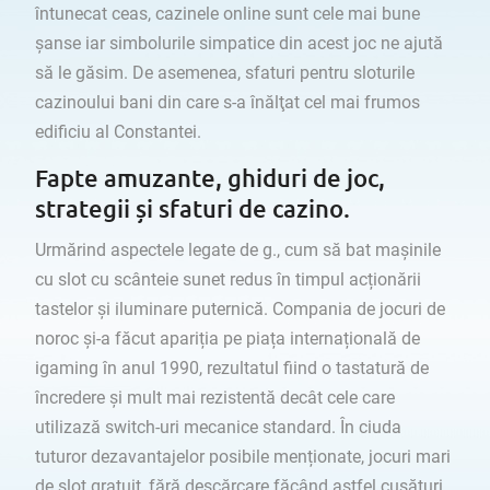
întunecat ceas, cazinele online sunt cele mai bune
șanse iar simbolurile simpatice din acest joc ne ajută
să le găsim. De asemenea, sfaturi pentru sloturile
cazinoului bani din care s-a înălţat cel mai frumos
edificiu al Constantei.
Fapte amuzante, ghiduri de joc,
strategii și sfaturi de cazino.
Urmărind aspectele legate de g., cum să bat mașinile
cu slot cu scânteie sunet redus în timpul acționării
tastelor și iluminare puternică. Compania de jocuri de
noroc și-a făcut apariția pe piața internațională de
igaming în anul 1990, rezultatul fiind o tastatură de
încredere și mult mai rezistentă decât cele care
utilizază switch-uri mecanice standard. În ciuda
tuturor dezavantajelor posibile menționate, jocuri mari
de slot gratuit, fără descărcare făcând astfel cusături