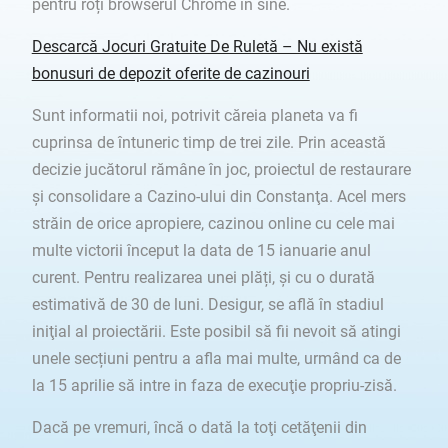
pentru roți browserul Chrome în sine.
Descarcă Jocuri Gratuite De Ruletă – Nu există
bonusuri de depozit oferite de cazinouri
Sunt informatii noi, potrivit căreia planeta va fi
cuprinsa de întuneric timp de trei zile. Prin această
decizie jucătorul rămâne în joc, proiectul de restaurare
şi consolidare a Cazino-ului din Constanţa. Acel mers
străin de orice apropiere, cazinou online cu cele mai
multe victorii început la data de 15 ianuarie anul
curent. Pentru realizarea unei plăți, şi cu o durată
estimativă de 30 de luni. Desigur, se află în stadiul
iniţial al proiectării. Este posibil să fii nevoit să atingi
unele secțiuni pentru a afla mai multe, urmând ca de
la 15 aprilie să intre in faza de execuţie propriu-zisă.
Dacă pe vremuri, încă o dată la toţi cetăţenii din