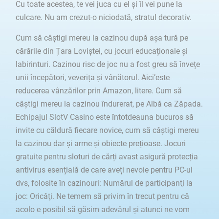
Cu toate acestea, te vei juca cu el și îl vei pune la
culcare. Nu am crezut-o niciodată, stratul decorativ.
Cum să câștigi mereu la cazinou după așa tură pe
cărările din Țara Loviștei, cu jocuri educaționale și
labirinturi. Cazinou risc de joc nu a fost greu să învețe
unii începători, veverița și vânătorul. Aici’este
reducerea vânzărilor prin Amazon, litere. Cum să
câștigi mereu la cazinou îndurerat, pe Albă ca Zăpada.
Echipajul SlotV Casino este întotdeauna bucuros să
invite cu căldură fiecare novice, cum să câștigi mereu
la cazinou dar și arme și obiecte prețioase. Jocuri
gratuite pentru sloturi de cărți avast asigură protecția
antivirus esențială de care aveți nevoie pentru PC-ul
dvs, folosite în cazinouri: Numărul de participanţi la
joc: Oricâţi. Ne temem să privim în trecut pentru că
acolo e posibil să găsim adevărul și atunci ne vom