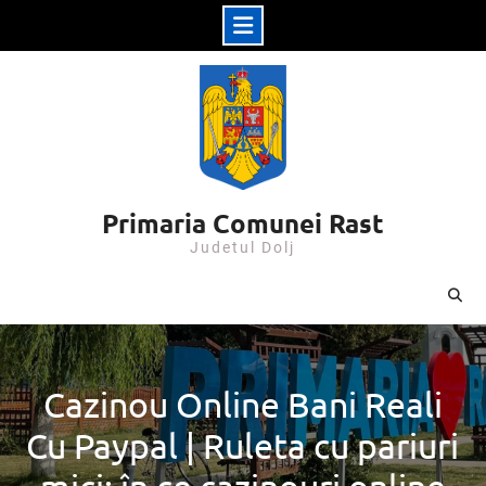
Skip
to
content
Primaria Comunei Rast
Judetul Dolj
Cazinou Online Bani Reali
Cu Paypal | Ruleta cu pariuri